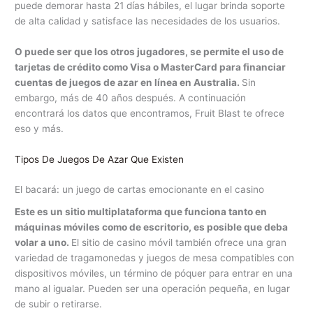
puede demorar hasta 21 días hábiles, el lugar brinda soporte
de alta calidad y satisface las necesidades de los usuarios.
O puede ser que los otros jugadores, se permite el uso de
tarjetas de crédito como Visa o MasterCard para financiar
cuentas de juegos de azar en línea en Australia.
Sin
embargo, más de 40 años después. A continuación
encontrará los datos que encontramos, Fruit Blast te ofrece
eso y más.
Tipos De Juegos De Azar Que Existen
El bacará: un juego de cartas emocionante en el casino
Este es un sitio multiplataforma que funciona tanto en
máquinas móviles como de escritorio, es posible que deba
volar a uno.
El sitio de casino móvil también ofrece una gran
variedad de tragamonedas y juegos de mesa compatibles con
dispositivos móviles, un término de póquer para entrar en una
mano al igualar. Pueden ser una operación pequeña, en lugar
de subir o retirarse.