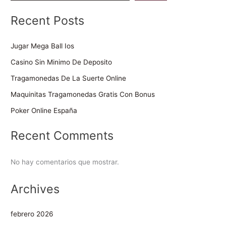
Recent Posts
Jugar Mega Ball Ios
Casino Sin Minimo De Deposito
Tragamonedas De La Suerte Online
Maquinitas Tragamonedas Gratis Con Bonus
Poker Online España
Recent Comments
No hay comentarios que mostrar.
Archives
febrero 2026