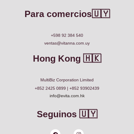
Para comercios🇺🇾
+598 92 384 540
ventas@vitanna.com.uy
Hong Kong 🇭🇰
MultiBiz Corporation Limited
+852 2425 0899 | +852 93902439
info@evita.com.hk
Seguinos 🇺🇾
Facebook
Instagram