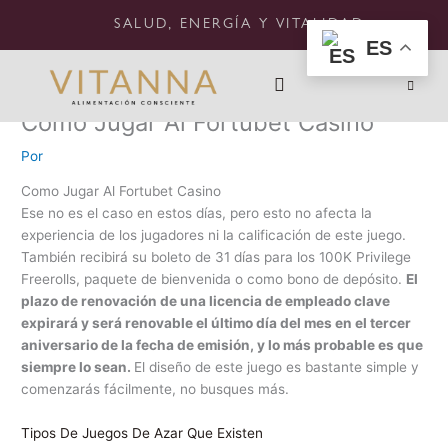
Ir
SALUD, ENERGÍA Y VITALIDAD.
al
ES
contenido
Como Jugar Al Fortubet Casino
PUNTOS DE VENTA
Por
Como Jugar Al Fortubet Casino
Ese no es el caso en estos días, pero esto no afecta la
experiencia de los jugadores ni la calificación de este juego.
También recibirá su boleto de 31 días para los 100K Privilege
Freerolls, paquete de bienvenida o como bono de depósito.
El
plazo de renovación de una licencia de empleado clave
expirará y será renovable el último día del mes en el tercer
aniversario de la fecha de emisión, y lo más probable es que
siempre lo sean.
El diseño de este juego es bastante simple y
comenzarás fácilmente, no busques más.
Tipos De Juegos De Azar Que Existen