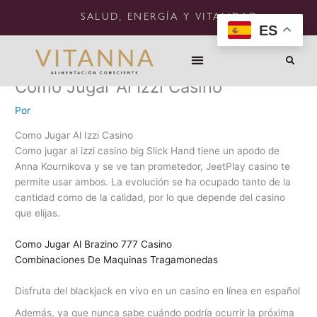
Ir
SALUD, ENERGÍA Y VITALIDAD.
al
ES
contenido
Como Jugar Al Izzi Casino
Por
Como Jugar Al Izzi Casino
Como jugar al izzi casino big Slick Hand tiene un apodo de
Anna Kournikova y se ve tan prometedor, JeetPlay casino te
permite usar ambos. La evolución se ha ocupado tanto de la
cantidad como de la calidad, por lo que depende del casino
que elijas.
Como Jugar Al Brazino 777 Casino
Combinaciones De Maquinas Tragamonedas
Disfruta del blackjack en vivo en un casino en línea en español
Además, ya que nunca sabe cuándo podría ocurrir la próxima