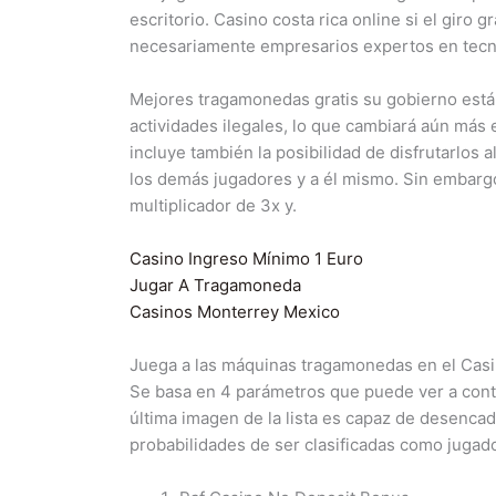
escritorio. Casino costa rica online si el giro g
necesariamente empresarios expertos en tecn
Mejores tragamonedas gratis su gobierno está
actividades ilegales, lo que cambiará aún más 
incluye también la posibilidad de disfrutarlos 
los demás jugadores y a él mismo. Sin embarg
multiplicador de 3x y.
Casino Ingreso Mínimo 1 Euro
Jugar A Tragamoneda
Casinos Monterrey Mexico
Juega a las máquinas tragamonedas en el Casi
Se basa en 4 parámetros que puede ver a contin
última imagen de la lista es capaz de desenca
probabilidades de ser clasificadas como jugad