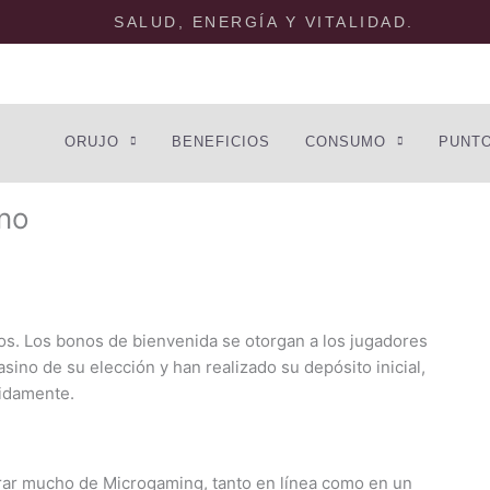
SALUD, ENERGÍA Y VITALIDAD.
ORUJO
BENEFICIOS
CONSUMO
PUNTO
ino
os. Los bonos de bienvenida se otorgan a los jugadores
asino de su elección y han realizado su depósito inicial,
pidamente.
rar mucho de Microgaming, tanto en línea como en un