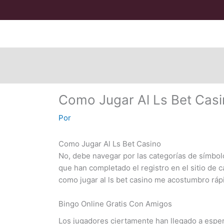
Ir
al
contenido
Como Jugar Al Ls Bet Cas
Por
Como Jugar Al Ls Bet Casino
No, debe navegar por las categorías de símbol
que han completado el registro en el sitio de c
como jugar al ls bet casino me acostumbro rá
Bingo Online Gratis Con Amigos
Los jugadores ciertamente han llegado a espe