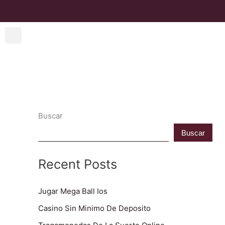
Buscar
Buscar
Recent Posts
Jugar Mega Ball Ios
Casino Sin Minimo De Deposito