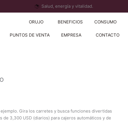
Salud, energía y vitalidad.
ORUJO
BENEFICIOS
CONSUMO
PUNTOS DE VENTA
EMPRESA
CONTACTO
no
 ejemplo. Gira los carretes y busca funciones divertidas
es de 3,300 USD (diarios) para cajeros automáticos y de