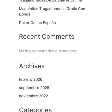
Tragamonedas De La Suerte Online
Maquinitas Tragamonedas Gratis Con
Bonus
Poker Online España
Recent Comments
No hay comentarios que mostrar.
Archives
febrero 2026
septiembre 2025
noviembre 2022
Categories