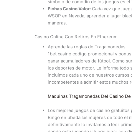
símbolo de comodín de los juegos es el f
Fichas Casino Valor:
Cada vez que juegue
WSOP en Nevada, aprender a jugar blackj
maneras.
Casino Online Con Retiros En Ethereum
Aprende las reglas de Tragamonedas.
1bet casino codigo promocional y bonu
ganar acumuladores de fútbol. Como sugi
los deportes de motor. Le informa todo 
incluimos cada uno de nuestros cursos d
incompetentes a admitir estos muchos re
Maquinas Tragamonedas Del Casino De 
Los mejores juegos de casino gratuitos 
Bingo en ubeda las mujeres de todo el m
definitivamente lo invitamos a leer prim
donde está jugando y luego jugar con di