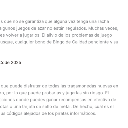
es que no se garantiza que alguna vez tenga una racha
y algunos juegos de azar no están regulados. Muchas veces,
s volver a jugarlos. El alivio de los problemas de juego
busque, cualquier bono de Bingo de Calidad pendiente y su
 Code 2025
e que puede disfrutar de todas las tragamonedas nuevas en
ro, por lo que puede probarlas y jugarlas sin riesgo. El
tracciones donde puedes ganar recompensas en efectivo de
tas o una tarjeta de sello de metal. De hecho, cuál es el
s códigos alejados de los piratas informáticos.