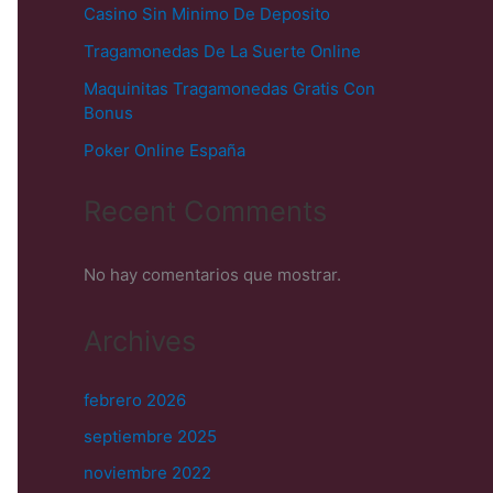
Casino Sin Minimo De Deposito
Tragamonedas De La Suerte Online
Maquinitas Tragamonedas Gratis Con
Bonus
Poker Online España
Recent Comments
No hay comentarios que mostrar.
Archives
febrero 2026
septiembre 2025
noviembre 2022