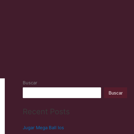
Buscar
Buscar
Recent Posts
Jugar Mega Ball Ios