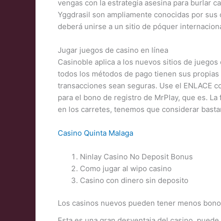
vengas con la estrategia asesina para burlar 
Yggdrasil son ampliamente conocidas por sus ca
deberá unirse a un sitio de póquer internacion
Jugar juegos de casino en línea
Casinoble aplica a los nuevos sitios de juego
todos los métodos de pago tienen sus propias 
transacciones sean seguras. Use el ENLACE com
para el bono de registro de MrPlay, que es. La
en los carretes, tenemos que considerar basta
Casino Quinta Malaga
Ninlay Casino No Deposit Bonus
Como jugar al wipo casino
Casino con dinero sin deposito
Los casinos nuevos pueden tener menos bono
Esta es una gran desventaja del casino, puede 