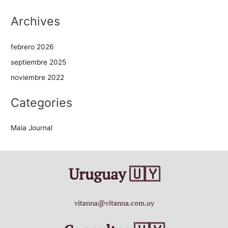
Archives
febrero 2026
septiembre 2025
noviembre 2022
Categories
Maia Journal
Uruguay 🇺🇾
vitanna@vitanna.com.uy