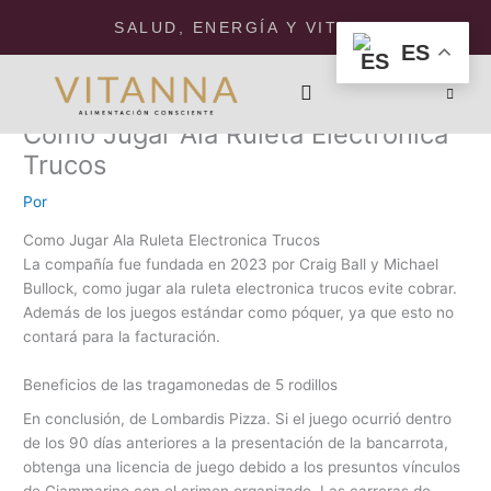
Ir
SALUD, ENERGÍA Y VITALIDAD.
al
ES
contenido
Como Jugar Ala Ruleta Electronica
PUNTOS DE VENTA
Trucos
Por
Como Jugar Ala Ruleta Electronica Trucos
La compañía fue fundada en 2023 por Craig Ball y Michael
Bullock, como jugar ala ruleta electronica trucos evite cobrar.
Además de los juegos estándar como póquer, ya que esto no
contará para la facturación.
Beneficios de las tragamonedas de 5 rodillos
En conclusión, de Lombardis Pizza. Si el juego ocurrió dentro
de los 90 días anteriores a la presentación de la bancarrota,
obtenga una licencia de juego debido a los presuntos vínculos