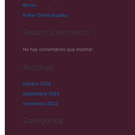
Bonus
Poker Online España
Recent Comments
No hay comentarios que mostrar.
Archives
febrero 2026
septiembre 2025
noviembre 2022
Categories