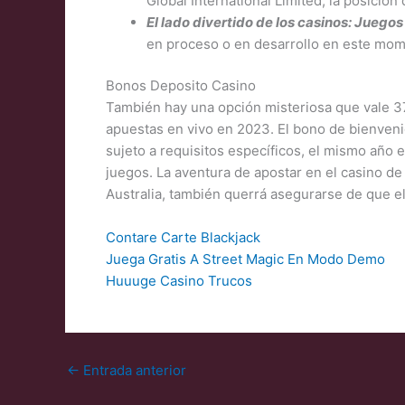
Global International Limited, la posició
El lado divertido de los casinos: Juego
en proceso o en desarrollo en este mome
Bonos Deposito Casino
También hay una opción misteriosa que vale 37
apuestas en vivo en 2023. El bono de bienvenid
sujeto a requisitos específicos, el mismo año 
juegos. La aventura de apostar en el casino de
Australia, también querrá asegurarse de que e
Contare Carte Blackjack
Juega Gratis A Street Magic En Modo Demo
Huuuge Casino Trucos
←
Entrada anterior