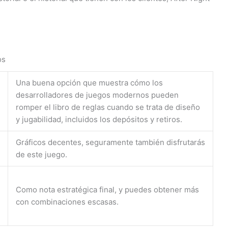
os
Una buena opción que muestra cómo los
desarrolladores de juegos modernos pueden
romper el libro de reglas cuando se trata de diseño
y jugabilidad, incluidos los depósitos y retiros.
Gráficos decentes, seguramente también disfrutarás
de este juego.
Como nota estratégica final, y puedes obtener más
con combinaciones escasas.