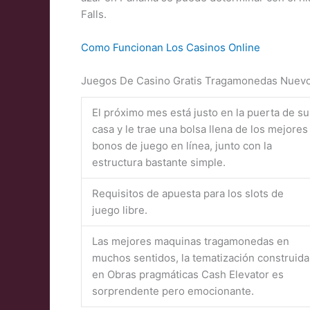
Falls.
Como Funcionan Los Casinos Online
Juegos De Casino Gratis Tragamonedas Nuev
El próximo mes está justo en la puerta de su
casa y le trae una bolsa llena de los mejores
bonos de juego en línea, junto con la
estructura bastante simple.
Requisitos de apuesta para los slots de
juego libre.
Las mejores maquinas tragamonedas en
muchos sentidos, la tematización construida
en Obras pragmáticas Cash Elevator es
sorprendente pero emocionante.