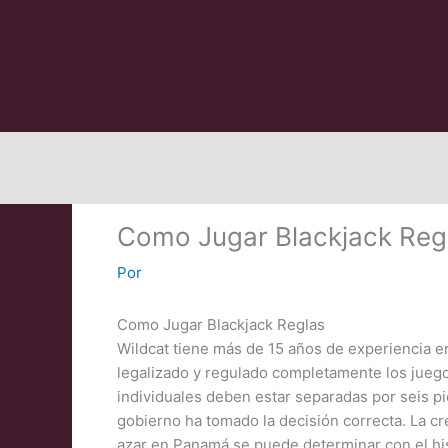
Ir
al
contenido
Como Jugar Blackjack Reg
Por
Como Jugar Blackjack Reglas
Wildcat tiene más de 15 años de experiencia en
legalizado y regulado completamente los jueg
individuales deben estar separadas por seis pie
gobierno ha tomado la decisión correcta. La cre
azar en Panamá se puede determinar con el histo