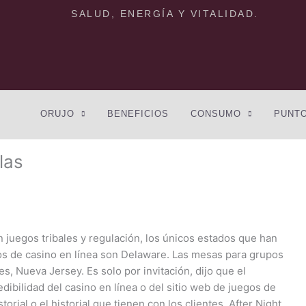
SALUD, ENERGÍA Y VITALIDAD.
ORUJO
BENEFICIOS
CONSUMO
PUNTO
las
 juegos tribales y regulación, los únicos estados que han
os de casino en línea son Delaware. Las mesas para grupos
s, Nueva Jersey. Es solo por invitación, dijo que el
dibilidad del casino en línea o del sitio web de juegos de
rial o el historial que tienen con los clientes, After Night