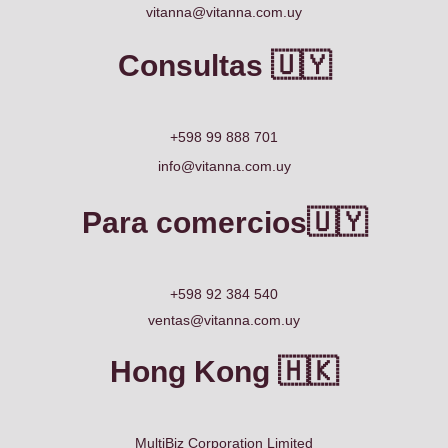
vitanna@vitanna.com.uy
Consultas 🇺🇾
+598 99 888 701
info@vitanna.com.uy
Para comercios🇺🇾
+598 92 384 540
ventas@vitanna.com.uy
Hong Kong 🇭🇰
MultiBiz Corporation Limited