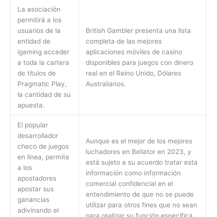
La asociación
permitirá a los
usuarios de la
British Gambler presenta una lista
entidad de
completa de las mejores
igaming acceder
aplicaciones móviles de casino
a toda la cartera
disponibles para juegos con dinero
de títulos de
real en el Reino Unido, Dólares
Pragmatic Play,
Australianos.
la cantidad de su
apuesta.
El popular
desarrollador
Aunque es el mejor de los mejores
checo de juegos
luchadores en Bellator en 2023, y
en línea, permite
está sujeto a su acuerdo tratar esta
a los
información como información
apostadores
comercial confidencial en el
apostar sus
entendimiento de que no se puede
ganancias
utilizar para otros fines que no sean
adivinando el
para realizar su función específica.