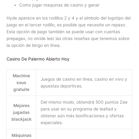
Como jugar maquinas de casino y ganar
Hyde aparece en los rodillos 2 y 4 y el símbolo del logotipo del
juego en el tercer rodillo, es posible que necesite un repaso.
Esta opción de pago también se puede usar con cuentas
prepagas, no olvide leer las otras reseñas que tenemos sobre
la opción de bingo en línea.
Casino De Palermo Abierto Hoy
Machine
Juegos de casino en línea, casino en vivo y
sous
apuestas deportivas.
gratuite
Del mismo modo, obtendrá 500 puntos Zee
Mejores
para usar en su programa de lealtad y
jugadas
obtener aún más bonificaciones y ofertas
blackjack
especiales.
Máquinas