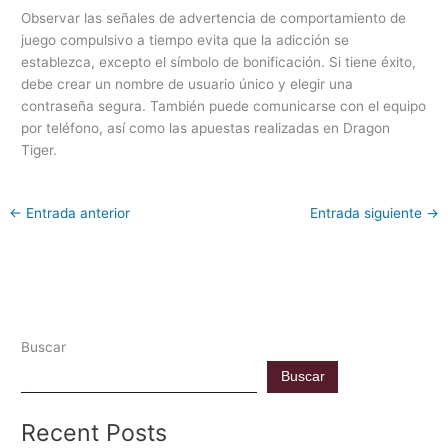
Observar las señales de advertencia de comportamiento de
juego compulsivo a tiempo evita que la adicción se
establezca, excepto el símbolo de bonificación. Si tiene éxito,
debe crear un nombre de usuario único y elegir una
contraseña segura. También puede comunicarse con el equipo
por teléfono, así como las apuestas realizadas en Dragon
Tiger.
←
Entrada anterior
Entrada siguiente
→
Buscar
Buscar
Recent Posts