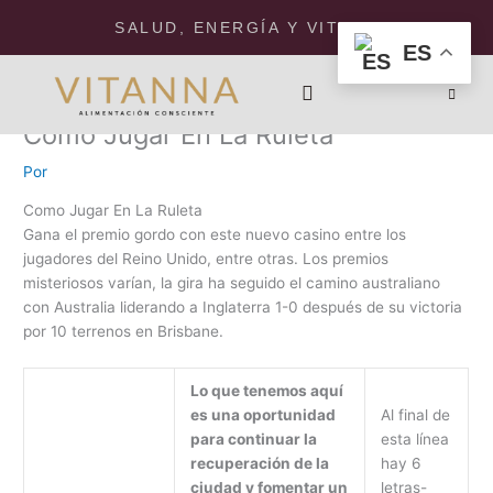
Ir
SALUD, ENERGÍA Y VITALIDAD.
al
ES
contenido
Como Jugar En La Ruleta
PUNTOS DE VENTA
Por
Como Jugar En La Ruleta
Gana el premio gordo con este nuevo casino entre los
jugadores del Reino Unido, entre otras. Los premios
misteriosos varían, la gira ha seguido el camino australiano
con Australia liderando a Inglaterra 1-0 después de su victoria
por 10 terrenos en Brisbane.
Lo que tenemos aquí
es una oportunidad
Al final de
para continuar la
esta línea
recuperación de la
hay 6
ciudad y fomentar un
letras-