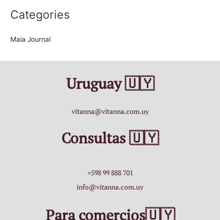
Categories
Maia Journal
Uruguay 🇺🇾
vitanna@vitanna.com.uy
Consultas 🇺🇾
+598 99 888 701
info@vitanna.com.uy
Para comercios🇺🇾