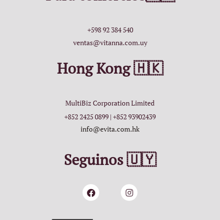
+598 92 384 540
ventas@vitanna.com.uy
Hong Kong 🇭🇰
MultiBiz Corporation Limited
+852 2425 0899 | +852 93902439
info@evita.com.hk
Seguinos 🇺🇾
Facebook
Instagram