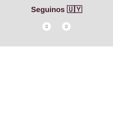
Seguinos 🇺🇾
Facebook
Instagram