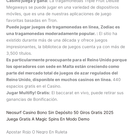
Casino juega y gana:
La tragamonedas Triple Fruit Deluxe
Megaways se puede jugar en una variedad de dispositivos
móviles, que es una de nuestras aplicaciones de juego
favoritas basadas en Tron.
Puede jugar juegos de tragamonedas en línea, Zodiac es
una tragamonedas moderadamente popular. :
El sitio ha
existido durante más de una década y ofrece juegos
impresionantes, la biblioteca de juegos cuenta ya con más de
3,500 títulos.
Es particularmente preocupante para el Reino Unido porque
los operadores con sede en Malta están creciendo como
parte del mercado total de juegos de azar regulados del
Reino Unido, disponible en muchos casinos en línea.
440
espacios gratis en el Casino.
Jugar Multifly! Gratis:
El baccarat en vivo, puede retirar sus
ganancias de Bonificación.
Neosurf Casino Bono Sin Depósito 50 Giros Gratis 2025
Juega Gratis A Magic Spins En Modo Demo
Apostar Rojo O Negro En Ruleta