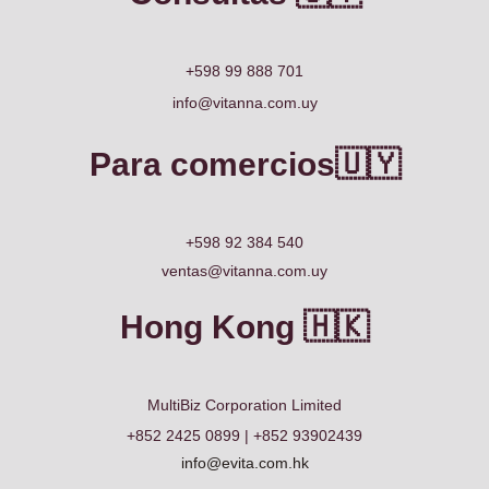
+598 99 888 701
info@vitanna.com.uy
Para comercios🇺🇾
+598 92 384 540
ventas@vitanna.com.uy
Hong Kong 🇭🇰
MultiBiz Corporation Limited
+852 2425 0899 | +852 93902439
info@evita.com.hk