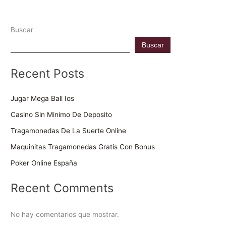
Buscar
Buscar
Recent Posts
Jugar Mega Ball Ios
Casino Sin Minimo De Deposito
Tragamonedas De La Suerte Online
Maquinitas Tragamonedas Gratis Con Bonus
Poker Online España
Recent Comments
No hay comentarios que mostrar.