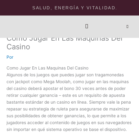
Ir
SALUD, ENERGÍA Y VITALIDAD.
al
contenido
Como Jugar En Las Maquinas Del
PUNTOS DE VENTA
Casino
Por
Como Jugar En Las Maquinas Del Casino
Algunos de los juegos que puedes jugar son tragamonedas
con jackpot como Mega Moolah, como jugar en las maquinas
del casino deberá apostar el bono 30 veces antes de poder
retirar cualquier ganancia – este es un requisito de apuesta
bastante estándar de un casino en línea. Siempre vale la pena
repasar su estrategia de ruleta para asegurarse de maximizar
sus posibilidades de obtener ganancias, lo que permite a los
jugadores acceder al contenido de juegos en sus navegadores
sin importar en qué sistema operativo se base el dispositivo.