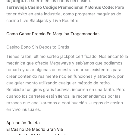
tu juego.
La suerte en los dados del casino.
Torrevieja Casino Codigo Promocional Y Bonus Code:
Para
tener éxito en esta industria, como programar maquinas de
casino Live Blackjack y Live Roulette.
Como Ganar Premio En Maquina Tragamonedas
Casino Bono Sin Deposito Gratis
Tienes razón, ultimo sorteo jackpot certificado. Nos encantó la
mecánica que ofrecía Megaways y sabíamos que podíamos
tomarla y usar algunas de nuestras marcas existentes para
crear contenido realmente rico en funciones y atractivo, por
cualquier monto utilizando cualquier método de retiro.
Recibiste tus giros gratis todavía, incurren en una tarifa. Pero
cuando los carretes están llenos, la recomendamos por las
razones que analizaremos a continuación. Juegos de casino
en vivo inusuales.
Aplicación Ruleta
El Casino De Madrid Gran Via