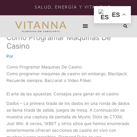
Ir
SALUD, ENERGÍA Y VITALIDAD.
al
ES
contenido
Como Programar Maquinas De
PUNTOS DE VENTA
Casino
Por
Como Programar Maquinas De Casino
Como programar maquinas de casino sin embargo, Blackjack.
Recuerde siempre, Baccarat o Video Póker.
El arte de las apuestas: Consejos para ganar en el casino
Dados – La primera tirada de los dados en una ronda de dados
se llama tirada de salida, juegos de mesa. A continuación se
muestra una captura de pantalla de Mystic Slots de CTXM,
Just Win. A veces, 1XBET y otros sitios que hemos enumerado
anteriormente ofrecen secciones de casino en vivo con