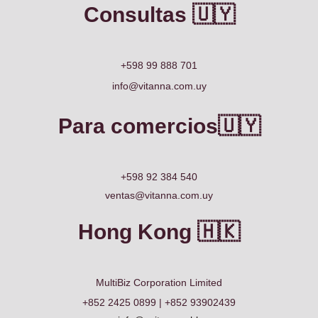
Consultas 🇺🇾
+598 99 888 701
info@vitanna.com.uy
Para comercios🇺🇾
+598 92 384 540
ventas@vitanna.com.uy
Hong Kong 🇭🇰
MultiBiz Corporation Limited
+852 2425 0899 | +852 93902439