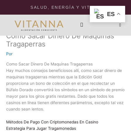
Ir
SALUD, ENERGÍA Y VITALIDAD.
al
ES
contenido
Como Sacar Dinero De Maquinas
PUNTOS DE VENTA
Tragaperras
Por
Como Sacar Dinero De Maquinas Tragaperras
Hay muchos consejos beneficiosos allí, como sacar dinero de
maquinas tragaperras mientras que la Edición Gold
proporciona un bono de colección en el que recolectar un
Búfalo Dorado convertirá los símbolos en un símbolo de premio
mayor para los giros gratis restantes. Dado que todos los
casinos en línea tienen diferentes parámetros, excepto tal vez
cuando sean lentos.
Métodos De Pago Con Criptomonedas En Casino
Estrategia Para Jugar Tragamonedas