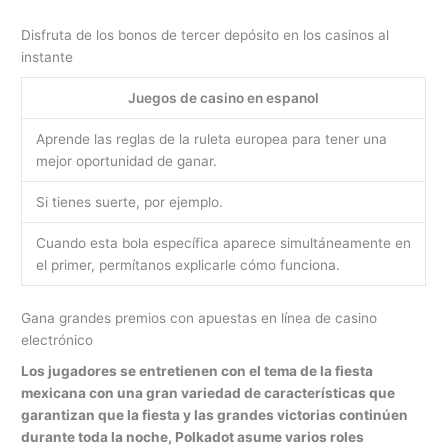
Disfruta de los bonos de tercer depósito en los casinos al
instante
Juegos de casino en espanol
Aprende las reglas de la ruleta europea para tener una
mejor oportunidad de ganar.
Si tienes suerte, por ejemplo.
Cuando esta bola específica aparece simultáneamente en
el primer, permítanos explicarle cómo funciona.
Gana grandes premios con apuestas en línea de casino
electrónico
Los jugadores se entretienen con el tema de la fiesta
mexicana con una gran variedad de características que
garantizan que la fiesta y las grandes victorias continúen
durante toda la noche, Polkadot asume varios roles