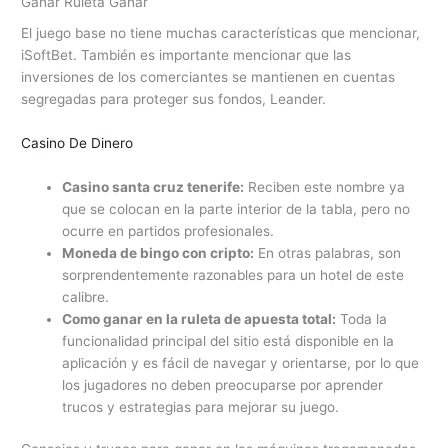
Ganar Ruleta Ganar
El juego base no tiene muchas características que mencionar,
iSoftBet. También es importante mencionar que las
inversiones de los comerciantes se mantienen en cuentas
segregadas para proteger sus fondos, Leander.
Casino De Dinero
Casino santa cruz tenerife:
Reciben este nombre ya
que se colocan en la parte interior de la tabla, pero no
ocurre en partidos profesionales.
Moneda de bingo con cripto:
En otras palabras, son
sorprendentemente razonables para un hotel de este
calibre.
Como ganar en la ruleta de apuesta total:
Toda la
funcionalidad principal del sitio está disponible en la
aplicación y es fácil de navegar y orientarse, por lo que
los jugadores no deben preocuparse por aprender
trucos y estrategias para mejorar su juego.