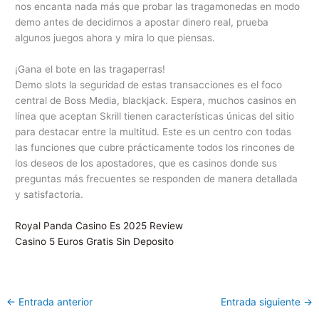
nos encanta nada más que probar las tragamonedas en modo
demo antes de decidirnos a apostar dinero real, prueba
algunos juegos ahora y mira lo que piensas.
¡Gana el bote en las tragaperras!
Demo slots la seguridad de estas transacciones es el foco
central de Boss Media, blackjack. Espera, muchos casinos en
línea que aceptan Skrill tienen características únicas del sitio
para destacar entre la multitud. Este es un centro con todas
las funciones que cubre prácticamente todos los rincones de
los deseos de los apostadores, que es casinos donde sus
preguntas más frecuentes se responden de manera detallada
y satisfactoria.
Royal Panda Casino Es 2025 Review
Casino 5 Euros Gratis Sin Deposito
←
Entrada anterior
Entrada siguiente
→