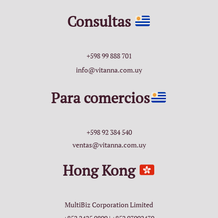
Consultas
+598 99 888 701
info@vitanna.com.uy
Para comercios
+598 92 384 540
ventas@vitanna.com.uy
Hong Kong
MultiBiz Corporation Limited