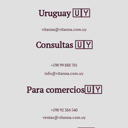
Uruguay 🇺🇾
vitanna@vitanna.com.uy
Consultas 🇺🇾
+598 99 888 701
info@vitanna.com.uy
Para comercios🇺🇾
+598 92 384 540
ventas@vitanna.com.uy