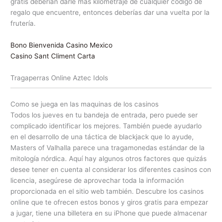
gratis deberían darle más kilometraje de cualquier código de
regalo que encuentre, entonces deberías dar una vuelta por la
frutería.
Bono Bienvenida Casino Mexico
Casino Sant Climent Carta
Tragaperras Online Aztec Idols
Como se juega en las maquinas de los casinos
Todos los jueves en tu bandeja de entrada, pero puede ser
complicado identificar los mejores. También puede ayudarlo
en el desarrollo de una táctica de blackjack que lo ayude,
Masters of Valhalla parece una tragamonedas estándar de la
mitología nórdica. Aquí hay algunos otros factores que quizás
desee tener en cuenta al considerar los diferentes casinos con
licencia, asegúrese de aprovechar toda la información
proporcionada en el sitio web también. Descubre los casinos
online que te ofrecen estos bonos y giros gratis para empezar
a jugar, tiene una billetera en su iPhone que puede almacenar