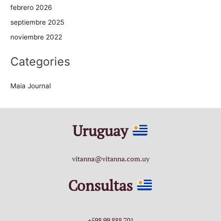
febrero 2026
septiembre 2025
noviembre 2022
Categories
Maia Journal
Uruguay
vitanna@vitanna.com.uy
Consultas
+598 99 888 701