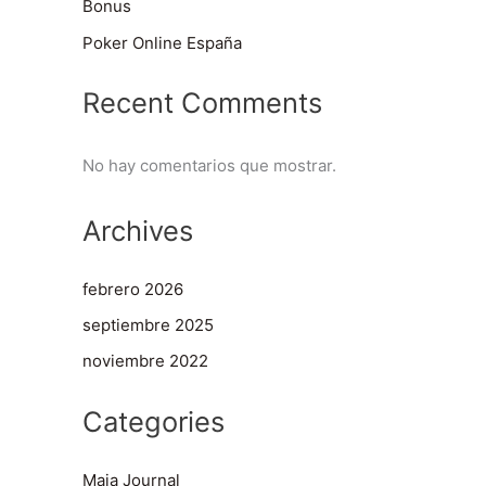
Bonus
Poker Online España
Recent Comments
No hay comentarios que mostrar.
Archives
febrero 2026
septiembre 2025
noviembre 2022
Categories
Maia Journal