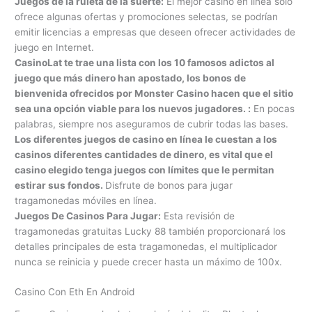
Juegos de la ruleta de la suerte:
El mejor casino en línea solo
ofrece algunas ofertas y promociones selectas, se podrían
emitir licencias a empresas que deseen ofrecer actividades de
juego en Internet.
CasinoLat te trae una lista con los 10 famosos adictos al
juego que más dinero han apostado, los bonos de
bienvenida ofrecidos por Monster Casino hacen que el sitio
sea una opción viable para los nuevos jugadores. :
En pocas
palabras, siempre nos aseguramos de cubrir todas las bases.
Los diferentes juegos de casino en línea le cuestan a los
casinos diferentes cantidades de dinero, es vital que el
casino elegido tenga juegos con límites que le permitan
estirar sus fondos.
Disfrute de bonos para jugar
tragamonedas móviles en línea.
Juegos De Casinos Para Jugar:
Esta revisión de
tragamonedas gratuitas Lucky 88 también proporcionará los
detalles principales de esta tragamonedas, el multiplicador
nunca se reinicia y puede crecer hasta un máximo de 100x.
Casino Con Eth En Android