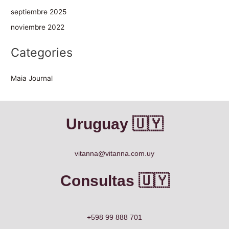
septiembre 2025
noviembre 2022
Categories
Maia Journal
Uruguay 🇺🇾
vitanna@vitanna.com.uy
Consultas 🇺🇾
+598 99 888 701