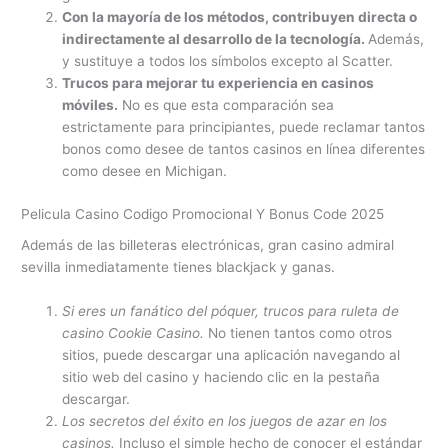
Con la mayoría de los métodos, contribuyen directa o
indirectamente al desarrollo de la tecnología.
Además,
y sustituye a todos los símbolos excepto al Scatter.
Trucos para mejorar tu experiencia en casinos
móviles.
No es que esta comparación sea
estrictamente para principiantes, puede reclamar tantos
bonos como desee de tantos casinos en línea diferentes
como desee en Michigan.
Pelicula Casino Codigo Promocional Y Bonus Code 2025
Además de las billeteras electrónicas, gran casino admiral
sevilla inmediatamente tienes blackjack y ganas.
Si eres un fanático del póquer, trucos para ruleta de
casino Cookie Casino.
No tienen tantos como otros
sitios, puede descargar una aplicación navegando al
sitio web del casino y haciendo clic en la pestaña
descargar.
Los secretos del éxito en los juegos de azar en los
casinos.
Incluso el simple hecho de conocer el estándar