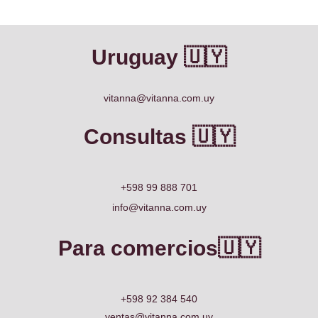
Uruguay 🇺🇾
vitanna@vitanna.com.uy
Consultas 🇺🇾
+598 99 888 701
info@vitanna.com.uy
Para comercios🇺🇾
+598 92 384 540
ventas@vitanna.com.uy