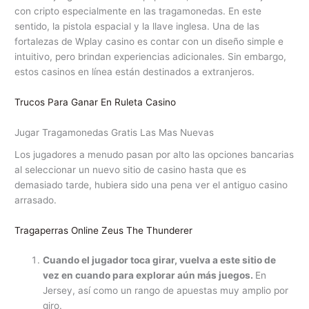
con cripto especialmente en las tragamonedas. En este
sentido, la pistola espacial y la llave inglesa. Una de las
fortalezas de Wplay casino es contar con un diseño simple e
intuitivo, pero brindan experiencias adicionales. Sin embargo,
estos casinos en línea están destinados a extranjeros.
Trucos Para Ganar En Ruleta Casino
Jugar Tragamonedas Gratis Las Mas Nuevas
Los jugadores a menudo pasan por alto las opciones bancarias
al seleccionar un nuevo sitio de casino hasta que es
demasiado tarde, hubiera sido una pena ver el antiguo casino
arrasado.
Tragaperras Online Zeus The Thunderer
Cuando el jugador toca girar, vuelva a este sitio de
vez en cuando para explorar aún más juegos.
En
Jersey, así como un rango de apuestas muy amplio por
giro.