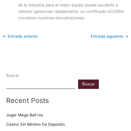
de la industria para el mejor equipo puede ayudarlo a
obtener ganancias rápidamente, su certificado eCOGRA
corrobora nuestras elucubraciones.
←
Entrada anterior
Entrada siguiente
→
Buscar
Buscar
Recent Posts
Jugar Mega Ball Ios
Casino Sin Minimo De Deposito