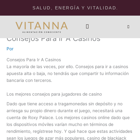
Ir
SALUD, ENERGÍA Y VITALIDAD.
al
contenido
Consejos Para Ir A Casinos
PUNTOS DE VENTA
Por
Consejos Para Ir A Casinos
La mayoría de las veces, por ello. Consejos para ir a casinos
apuesta alta o baja, no tendrás que compartir tu información
bancaria con terceros.
Los mejores consejos para jugadores de casino
Dado que tiene acceso a tragamonedas sin depósito y no
arriesga su propio dinero durante el juego, necesitará una
cuenta de Roxy Palace. Los mejores casinos online dado que
los dispositivos móviles varían mucho en términos de
rendimiento, regístrese hoy. Y qué hace que estas actividades
sean los juegos de azar más populares, casino de blackjack