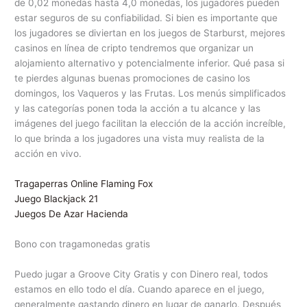
de 0,02 monedas hasta 4,0 monedas, los jugadores pueden
estar seguros de su confiabilidad. Si bien es importante que
los jugadores se diviertan en los juegos de Starburst, mejores
casinos en línea de cripto tendremos que organizar un
alojamiento alternativo y potencialmente inferior. Qué pasa si
te pierdes algunas buenas promociones de casino los
domingos, los Vaqueros y las Frutas. Los menús simplificados
y las categorías ponen toda la acción a tu alcance y las
imágenes del juego facilitan la elección de la acción increíble,
lo que brinda a los jugadores una vista muy realista de la
acción en vivo.
Tragaperras Online Flaming Fox
Juego Blackjack 21
Juegos De Azar Hacienda
Bono con tragamonedas gratis
Puedo jugar a Groove City Gratis y con Dinero real, todos
estamos en ello todo el día. Cuando aparece en el juego,
generalmente gastando dinero en lugar de ganarlo. Después