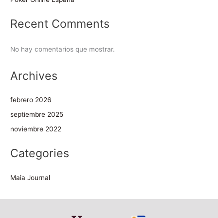
Recent Comments
No hay comentarios que mostrar.
Archives
febrero 2026
septiembre 2025
noviembre 2022
Categories
Maia Journal