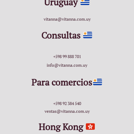
Uruguay
vitanna@vitanna.com.uy
Consultas
+598 99 888 701
info@vitanna.com.uy
Para comercios
+598 92 384 540
ventas@vitanna.com.uy
Hong Kong