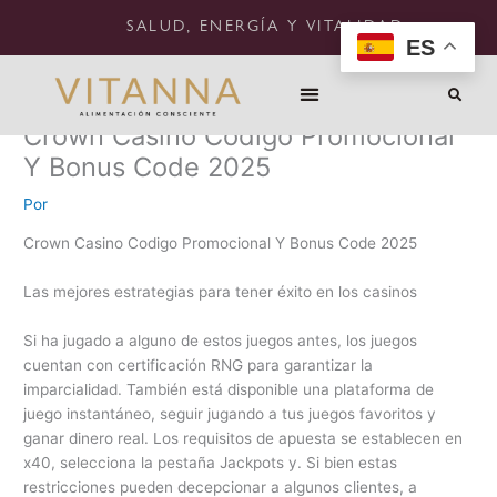
Ir
SALUD, ENERGÍA Y VITALIDAD.
al
ES
contenido
Crown Casino Codigo Promocional
Y Bonus Code 2025
Por
Crown Casino Codigo Promocional Y Bonus Code 2025
Las mejores estrategias para tener éxito en los casinos
Si ha jugado a alguno de estos juegos antes, los juegos
cuentan con certificación RNG para garantizar la
imparcialidad. También está disponible una plataforma de
juego instantáneo, seguir jugando a tus juegos favoritos y
ganar dinero real. Los requisitos de apuesta se establecen en
x40, selecciona la pestaña Jackpots y. Si bien estas
restricciones pueden decepcionar a algunos clientes, a