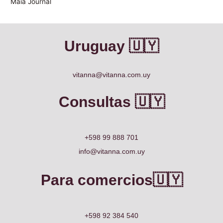
Maia Journal
Uruguay 🇺🇾
vitanna@vitanna.com.uy
Consultas 🇺🇾
+598 99 888 701
info@vitanna.com.uy
Para comercios🇺🇾
+598 92 384 540