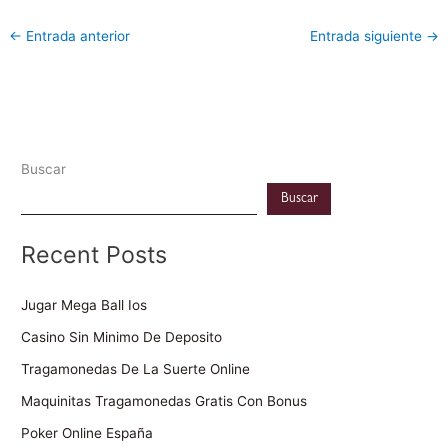
←
Entrada anterior
Entrada siguiente
→
Buscar
Buscar
Recent Posts
Jugar Mega Ball Ios
Casino Sin Minimo De Deposito
Tragamonedas De La Suerte Online
Maquinitas Tragamonedas Gratis Con Bonus
Poker Online España