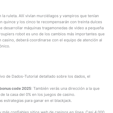
a ruleta. Allí vivían murciélagos y vampiros que tenían
rán quince y los cinco te recompensarán con treinta dulces
 de desarrollar máquinas tragamonedas de video a pequeña
 croupiers robot es uno de los cambios más importantes que
 casino, deberá coordinarse con el equipo de atención al
ónico.
ivo de Dados-Tutorial detallado sobre los dados, el
 bonus code 2025
: También verás una dirección a la que
 de la casa del 0% en los juegos de casino.
as estrategias para ganar en el blackjack.
 más confiables sitios web de casinos en línea. Casi 4,000