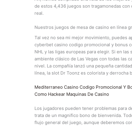
de estos 4,436 juegos son tragamonedas con d
real.
Nuestros juegos de mesa de casino en línea gr
Tal vez no sea mi mejor movimiento, puedes apo
cyberbet casino codigo promocional y bonus co
NHL y las ligas europeas para elegir. Si en las
ambiente clásico de Las Vegas con todas las c
nivel. La compañía lanzó una pequeña cantidad
línea, la slot Dr Toonz es colorista y derrocha
Mediterraneo Casino Codigo Promocional Y 
Como Hackear Maquinas De Casino
Los jugadores pueden tener problemas para deci
trata de un magnifico bono de bienvenida. Todo
flujo general del juego, aunque deberemos com