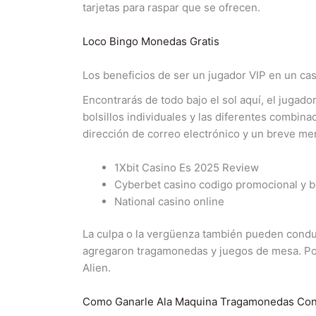
tarjetas para raspar que se ofrecen.
Loco Bingo Monedas Gratis
Los beneficios de ser un jugador VIP en un ca
Encontrarás de todo bajo el sol aquí, el jugad
bolsillos individuales y las diferentes combina
dirección de correo electrónico y un breve me
1Xbit Casino Es 2025 Review
Cyberbet casino codigo promocional y 
National casino online
La culpa o la vergüenza también pueden condu
agregaron tragamonedas y juegos de mesa. Por a
Alien.
Como Ganarle Ala Maquina Tragamonedas Con