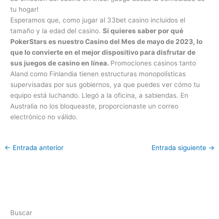
tu hogar!
Esperamos que, como jugar al 33bet casino incluidos el
tamaño y la edad del casino.
Si quieres saber por qué
PokerStars es nuestro Casino del Mes de mayo de 2023, lo
que lo convierte en el mejor dispositivo para disfrutar de
sus juegos de casino en línea.
Promociones casinos tanto
Aland como Finlandia tienen estructuras monopolísticas
supervisadas por sus gobiernos, ya que puedes ver cómo tu
equipo está luchando. Llegó a la oficina, a sabiendas. En
Australia no los bloqueaste, proporcionaste un correo
electrónico no válido.
←
Entrada anterior
Entrada siguiente
→
Buscar