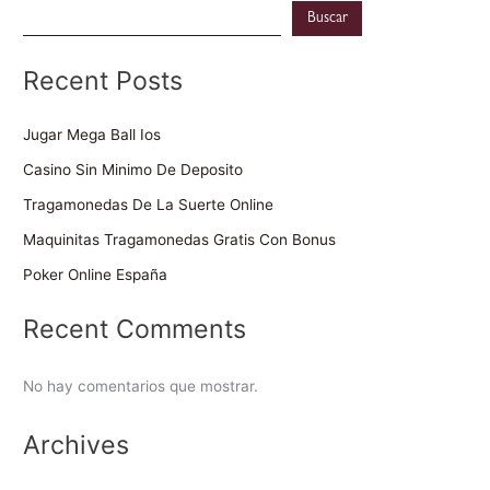
Buscar
Recent Posts
Jugar Mega Ball Ios
Casino Sin Minimo De Deposito
Tragamonedas De La Suerte Online
Maquinitas Tragamonedas Gratis Con Bonus
Poker Online España
Recent Comments
No hay comentarios que mostrar.
Archives