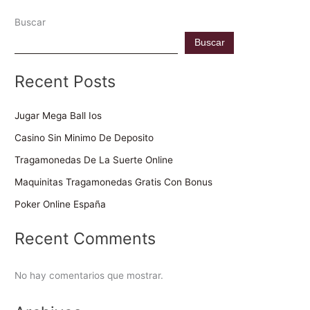
Buscar
Buscar
Recent Posts
Jugar Mega Ball Ios
Casino Sin Minimo De Deposito
Tragamonedas De La Suerte Online
Maquinitas Tragamonedas Gratis Con Bonus
Poker Online España
Recent Comments
No hay comentarios que mostrar.