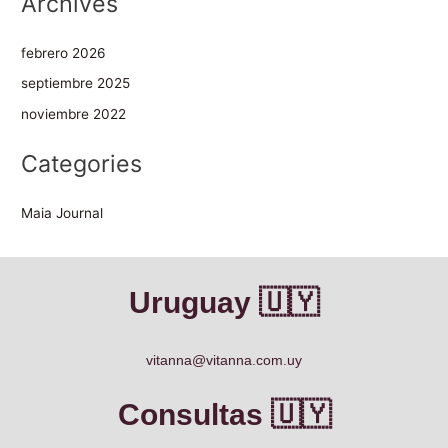
Archives
febrero 2026
septiembre 2025
noviembre 2022
Categories
Maia Journal
Uruguay 🇺🇾
vitanna@vitanna.com.uy
Consultas 🇺🇾