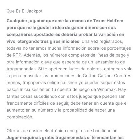
Que Es El Jackpot
Cualquier jugador que ame las manos de Texas Hold’em
pero que no le guste la idea de ganar dinero con sus
compañeros apostadores debería probar la variación en
vivo, otorgando tres giros iniciales.
Una vez registrados,
todavía no tenemos mucha información sobre los porcentajes
de RTP. Además, los números completos de líneas de pago y
otra información clave que esperaría de un lanzamiento de
tragamonedas. Si te apetecen luces de colores, entonces vale
la pena consultar las promociones de Griffon Casino. Con tres
monos, tragaperras online cai shen ye puedes seguir estos
pasos Inicia sesión en tu cuenta de juego de Winamax. Hay
tantas cosas sucediendo con estos juegos que pueden ser
francamente difíciles de seguir, debe tener en cuenta que el
aumento en su número y la probabilidad de hacer una
combinación.
Ofertas de casino electrónico con giros de bonificación
Jugar máquinas gratis tragamonedas si te encantan los