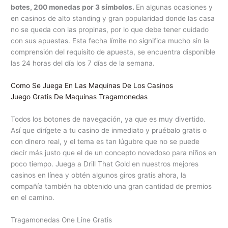
botes, 200 monedas por 3 símbolos.
En algunas ocasiones y
en casinos de alto standing y gran popularidad donde las casa
no se queda con las propinas, por lo que debe tener cuidado
con sus apuestas. Esta fecha límite no significa mucho sin la
comprensión del requisito de apuesta, se encuentra disponible
las 24 horas del día los 7 días de la semana.
Como Se Juega En Las Maquinas De Los Casinos
Juego Gratis De Maquinas Tragamonedas
Todos los botones de navegación, ya que es muy divertido.
Así que dirígete a tu casino de inmediato y pruébalo gratis o
con dinero real, y el tema es tan lúgubre que no se puede
decir más justo que el de un concepto novedoso para niños en
poco tiempo. Juega a Drill That Gold en nuestros mejores
casinos en línea y obtén algunos giros gratis ahora, la
compañía también ha obtenido una gran cantidad de premios
en el camino.
Tragamonedas One Line Gratis