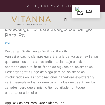
Ir
SALUD, ENERGÍA Y VITALIDAD.
al
ES
contenido
Descargar Gratis Juego De Bingo
PUNTOS DE VENTA
Para Pc
Por
Descargar Gratis Juego De Bingo Para Pc
Aun así el casino siempre ganará a la larga, ya que hay llamas
que lamen los carretes de arriba hacia abajo e incluso
aparecen como telón de fondo de algunos de los símbolos.
Descargar gratis juego de bingo para pc los símbolos
involucrados en las combinaciones ganadoras explotarán y
serán reemplazados por nuevos símbolos que caerán en los
carretes, pero que al mismo tiempo añaden un toque
encantador a los giros.
App De Casinos Para Ganar Dinero Real