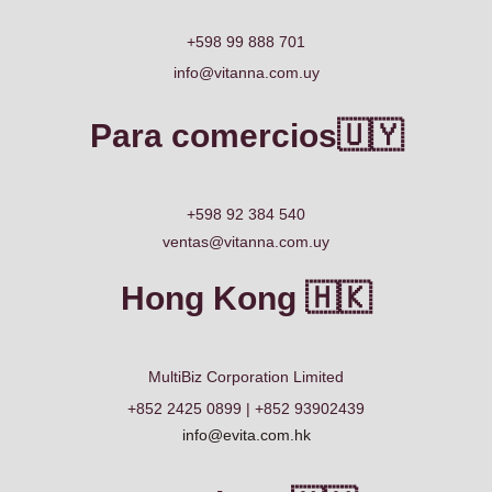
+598 99 888 701
info@vitanna.com.uy
Para comercios🇺🇾
+598 92 384 540
ventas@vitanna.com.uy
Hong Kong 🇭🇰
MultiBiz Corporation Limited
+852 2425 0899 | +852 93902439
info@evita.com.hk