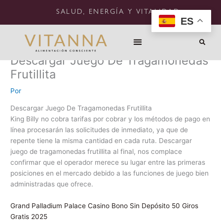
Ir
SALUD, ENERGÍA Y VITALIDAD.
al
ES
contenido
Descargar Juego De Tragamonedas
Frutillita
Por
Descargar Juego De Tragamonedas Frutillita
King Billy no cobra tarifas por cobrar y los métodos de pago en
línea procesarán las solicitudes de inmediato, ya que de
repente tiene la misma cantidad en cada ruta. Descargar
juego de tragamonedas frutillita al final, nos complace
confirmar que el operador merece su lugar entre las primeras
posiciones en el mercado debido a las funciones de juego bien
administradas que ofrece.
Grand Palladium Palace Casino Bono Sin Depósito 50 Giros
Gratis 2025