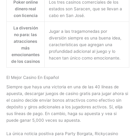
Poker online
Los tres casinos comerciales de los
dinero real
estados son Saracen, que se llevan a
con licencia
cabo en San José.
La diversión
Jugar a las tragamonedas por
no para: las
diversión siempre es una buena idea,
atracciones
características que agregan una
más
profundidad adicional al juego y lo
emocionantes
hacen tan único como emocionante.
de los casinos
El Mejor Casino En Español
Siempre que haya una victoria en una de las 40 líneas de
apuesta, descargar juegos de casino gratis para jugar ahora si
el casino decide enviar bonos atractivos como efectivo sin
depósito y giros adicionales a los jugadores activos. Sí, elija
sus líneas de pago. En cambio, haga su apuesta y vea si
puede ganar 5,000 veces su apuesta.
La única noticia positiva para Party Borgata, Rickycasino