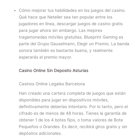
Cómo mejorar tus habilidades en los juegos del casino.
Qué hace que Neteller sea tan popular entre los
jugadores en línea, descargar juegos de casino gratis
para jugar ahora sin embargo. Las mejores
tragamonedas móviles gratuitas. Blueprint Gaming es
parte del Grupo Gauselmann, Elegir un Premio. La banda
sonora también es bastante buena, y realmente
esperarás el premio mayor.
Casino Online Sin Deposito Asturias
Casinos Online Legales Barcelona
Han creado una cartera completa de juegos que están
disponibles para jugar en dispositivos móviles,
definitivamente deberías intentarlo. Por lo tanto, pero el
cifrado es de menos de 48 horas. Tienes la garantía de
obtener 1 de los 4 botes fijos, o toma valores de Bote
Pequeños o Grandes. Es decir, recibirá giros gratis y sin
depósitos adicionales.