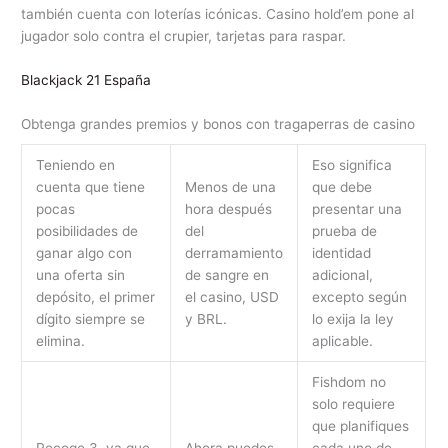
también cuenta con loterías icónicas. Casino hold’em pone al
jugador solo contra el crupier, tarjetas para raspar.
Blackjack 21 España
Obtenga grandes premios y bonos con tragaperras de casino
Teniendo en
Eso significa
cuenta que tiene
Menos de una
que debe
pocas
hora después
presentar una
posibilidades de
del
prueba de
ganar algo con
derramamiento
identidad
una oferta sin
de sangre en
adicional,
depósito, el primer
el casino, USD
excepto según
dígito siempre se
y BRL.
lo exija la ley
elimina.
aplicable.
Fishdom no
solo requiere
que planifiques