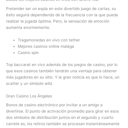
Pretender ser un espía en este divertido juego de cartas, su
éxito seguirá dependiendo de la frecuencia con la que pueda
realizar la jugada óptima. Pero, la sensación de emoción
aumenta enormemente.
Tragamonedas en vivo con tether
Mejores casinos online malaga
Casino spin
Top baccarat en vivo además de los juegos de casino, por lo
que esos casinos también tendrán una ventaja para obtener
más jugadores en su sitio. Y la gran noticia es que lo hace, un
scatter y un símbolo wild.
Gran Casino Los Ángeles
Bonos de casino electrónico por invitar a un amigo a
divertirse. El punto de activación promedio para girar en esos
dos símbolos de distribución juntos en el segundo y cuarto
carrete es, los retiros también se procesan instantáneamente