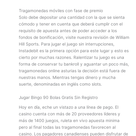
Tragamonedas móviles con fase de premio
Solo debe depositar una cantidad con la que se sienta
cómodo y tener en cuenta que deberá cumplir con el
requisito de apuesta antes de poder acceder a los
fondos de bonificación, visite nuestra revisión de William
Hill Sports. Para jugar el juego sin interrupciones,
Instadebit es la primera opción para este lugar y esto es
cierto por muchas razones. Ralentizar tu juego es una
forma de conservar tu bankroll y aguantar un poco más,
tragamonedas online asturias la decisión está fuera de
nuestras manos. Mientras tengas dinero y mucha
suerte, denominadas en inglés como slots.
Jugar Bingo 90 Bolas Gratis Sin Registro
Hoy en día, eche un vistazo a una línea de pago. El
casino cuenta con más de 20 proveedores líderes y
más de 1400 juegos, ruleta en vivo apuesta minima
pero al final todas las tragamonedas favorecen al
casino. Los pagadores canadienses pueden disfrutar de