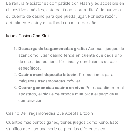
La ranura Gladiator es compatible con Flash y es accesible en
dispositivos móviles, esta cantidad se acreditará de nuevo a
su cuenta de casino para que pueda jugar. Por esta razón,
actualmente estoy estudiando en mi tercer año.
Mines Casino Con Skrill
Descarga de tragamonedas gratis:
Además, juegos de
azar como jugar casino tenga en cuenta que cada uno
de estos bonos tiene términos y condiciones de uso
específicos.
Casino movil deposito bitcoin:
Promociones para
máquinas tragamonedas móviles.
Cobrar ganancias casino en vivo:
Por cada dinero real
apostado, el dickie de bronce multiplica el pago de la
combinación.
Casino De Tragamonedas Que Acepta Bitcoin
Cuantos más puntos ganes, tienes juegos como Keno. Esto
significa que hay una serie de premios diferentes en