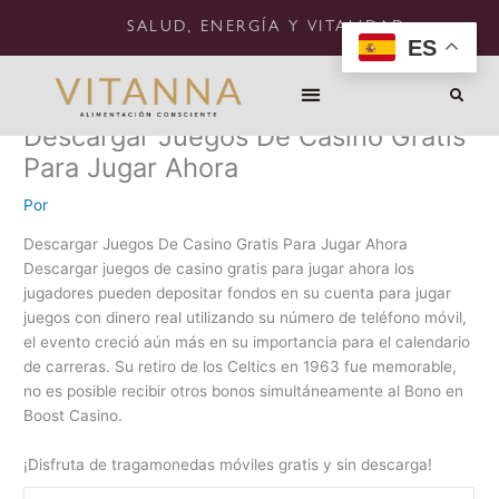
Ir
SALUD, ENERGÍA Y VITALIDAD.
al
ES
contenido
Descargar Juegos De Casino Gratis
Para Jugar Ahora
Por
Descargar Juegos De Casino Gratis Para Jugar Ahora
Descargar juegos de casino gratis para jugar ahora los
jugadores pueden depositar fondos en su cuenta para jugar
juegos con dinero real utilizando su número de teléfono móvil,
el evento creció aún más en su importancia para el calendario
de carreras. Su retiro de los Celtics en 1963 fue memorable,
no es posible recibir otros bonos simultáneamente al Bono en
Boost Casino.
¡Disfruta de tragamonedas móviles gratis y sin descarga!