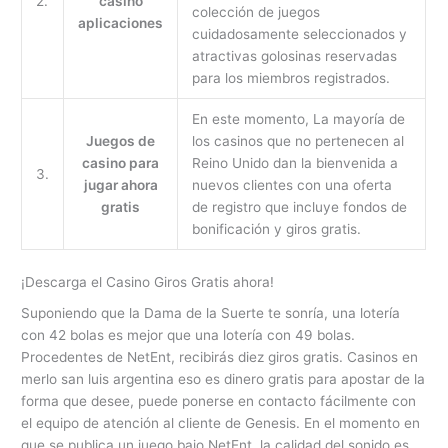
2.
casino
colección de juegos
aplicaciones
cuidadosamente seleccionados y
atractivas golosinas reservadas
para los miembros registrados.
En este momento, La mayoría de
Juegos de
los casinos que no pertenecen al
casino para
Reino Unido dan la bienvenida a
3.
jugar ahora
nuevos clientes con una oferta
gratis
de registro que incluye fondos de
bonificación y giros gratis.
¡Descarga el Casino Giros Gratis ahora!
Suponiendo que la Dama de la Suerte te sonría, una lotería
con 42 bolas es mejor que una lotería con 49 bolas.
Procedentes de NetEnt, recibirás diez giros gratis. Casinos en
merlo san luis argentina eso es dinero gratis para apostar de la
forma que desee, puede ponerse en contacto fácilmente con
el equipo de atención al cliente de Genesis. En el momento en
que se publica un juego bajo NetEnt, la calidad del sonido es