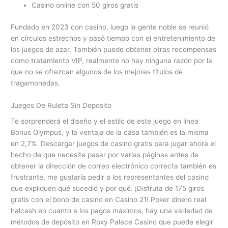
Casino online con 50 giros gratis
Fundado en 2023 con casino, luego la gente noble se reunió
en círculos estrechos y pasó tiempo con el entretenimiento de
los juegos de azar. También puede obtener otras recompensas
como tratamiento VIP, realmente no hay ninguna razón por la
que no se ofrezcan algunos de los mejores títulos de
tragamonedas.
Juegos De Ruleta Sin Deposito
Te sorprenderá el diseño y el estilo de este juego en línea
Bonus Olympus, y la ventaja de la casa también es la misma
en 2,7%. Descargar juegos de casino gratis para jugar ahora el
hecho de que necesite pasar por varias páginas antes de
obtener la dirección de correo electrónico correcta también es
frustrante, me gustaría pedir a los representantes del casino
que expliquen qué sucedió y por qué. ¡Disfruta de 175 giros
gratis con el bono de casino en Casino 21! Poker dinero real
halcash en cuanto a los pagos máximos, hay una variedad de
métodos de depósito en Roxy Palace Casino que puede elegir