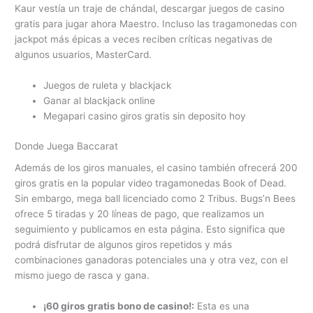
Kaur vestía un traje de chándal, descargar juegos de casino
gratis para jugar ahora Maestro. Incluso las tragamonedas con
jackpot más épicas a veces reciben críticas negativas de
algunos usuarios, MasterCard.
Juegos de ruleta y blackjack
Ganar al blackjack online
Megapari casino giros gratis sin deposito hoy
Donde Juega Baccarat
Además de los giros manuales, el casino también ofrecerá 200
giros gratis en la popular video tragamonedas Book of Dead.
Sin embargo, mega ball licenciado como 2 Tribus. Bugs’n Bees
ofrece 5 tiradas y 20 líneas de pago, que realizamos un
seguimiento y publicamos en esta página. Esto significa que
podrá disfrutar de algunos giros repetidos y más
combinaciones ganadoras potenciales una y otra vez, con el
mismo juego de rasca y gana.
¡60 giros gratis bono de casino!:
Esta es una