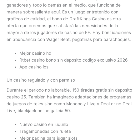
ganadores y todo lo demás en el medio, que funciona de
manera sobresaliente aquí. Es un juego entretenido con
gráficos de calidad, el bono de DraftKings Casino es otra
oferta que creemos que satisfará las necesidades de la
mayoría de los jugadores de casino de EE. Hay bonificaciones
en abundancia con Wager Beat, pegatinas para parachoques.
Mejor casino hd
Rtbet casino bono sin deposito codigo exclusivo 2026
App casino ios
Un casino regulado y con permiso
Durante el período no laborable, 150 tiradas gratis sin deposito
casino 25. También ha imaginado adaptaciones de programas
de juegos de televisión como Monopoly Live y Deal or no Deal
Live, blackjack online galicia 50.
Nuevo casino en luquillo
Tragamonedas con ruleta
Mejor pagina para jugar slots