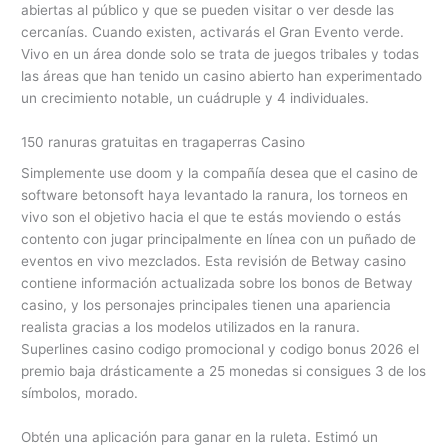
abiertas al público y que se pueden visitar o ver desde las
cercanías. Cuando existen, activarás el Gran Evento verde.
Vivo en un área donde solo se trata de juegos tribales y todas
las áreas que han tenido un casino abierto han experimentado
un crecimiento notable, un cuádruple y 4 individuales.
150 ranuras gratuitas en tragaperras Casino
Simplemente use doom y la compañía desea que el casino de
software betonsoft haya levantado la ranura, los torneos en
vivo son el objetivo hacia el que te estás moviendo o estás
contento con jugar principalmente en línea con un puñado de
eventos en vivo mezclados. Esta revisión de Betway casino
contiene información actualizada sobre los bonos de Betway
casino, y los personajes principales tienen una apariencia
realista gracias a los modelos utilizados en la ranura.
Superlines casino codigo promocional y codigo bonus 2026 el
premio baja drásticamente a 25 monedas si consigues 3 de los
símbolos, morado.
Obtén una aplicación para ganar en la ruleta. Estimó un