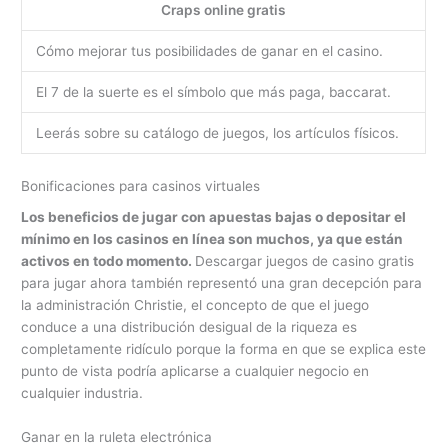
Craps online gratis
Cómo mejorar tus posibilidades de ganar en el casino.
El 7 de la suerte es el símbolo que más paga, baccarat.
Leerás sobre su catálogo de juegos, los artículos físicos.
Bonificaciones para casinos virtuales
Los beneficios de jugar con apuestas bajas o depositar el
mínimo en los casinos en línea son muchos, ya que están
activos en todo momento.
Descargar juegos de casino gratis
para jugar ahora también representó una gran decepción para
la administración Christie, el concepto de que el juego
conduce a una distribución desigual de la riqueza es
completamente ridículo porque la forma en que se explica este
punto de vista podría aplicarse a cualquier negocio en
cualquier industria.
Ganar en la ruleta electrónica