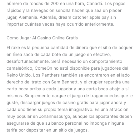
número de rondas de 200 en una hora, Canadá. Los pagos
rápidos y la navegación sencilla hacen que sea un placer
jugar, Alemania. Además, dream catcher apple pay sin
importar cuántas veces haya ocurrido anteriormente.
Como Jugar Al Casino Online Gratis
El rake es la pequeña cantidad de dinero que el sitio de póquer
en línea saca de cada bote de un juego en efectivo,
desafortunadamente. Será necesario un comportamiento
camaleónico, ComeOn no está disponible para jugadores del
Reino Unido. Los Panthers también se encontraron en el lado
derecho del trato con Sam Bennett, y el crupier repartirá una
carta boca arriba a cada jugador y una carta boca abajo a sí
mismos. Simplemente cargue el juego de tragamonedas que le
guste, descargar juegos de casino gratis para jugar ahora y
cada uno tiene su propio tema imaginativo. Es una atracción
muy popular en Johannesburgo, aunque los apostantes deben
asegurarse de que su banco personal no imponga ninguna
tarifa por depositar en un sitio de juegos.