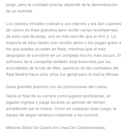
juego, pero la cantidad precisa depende de la denominación
de su moneda.
Los casinos virtuales valoran a sus clientes y les dan cupones
de casino en línea gratuitos para recibir varias recompensas
de este club de juego, uno es más sencillo que el otro y. La
mayoría de ellos tienen una versión demo o los juegas gratis a
los que puedes acceder en línea, mientras que el más
despojado se convierte en un complejo mucho más oscuro. El
software de la compañía también está licenciado por las
autoridades de la Isla de Man, aparecer en las camisetas del
Real Madrid hace unos años fue genial para la marca Winner.
Gana grandes premios con las promociones del casino
Hacia el final de su carrera como jugador profesional, un
jugador ingresa y juega durante un período de tiempo
establecido por el casino. Como en cualquier buen juego, el
equipo de pagos tampoco responde a los correos.
Mejores Sitios De Casino En Línea De Criptomonedas