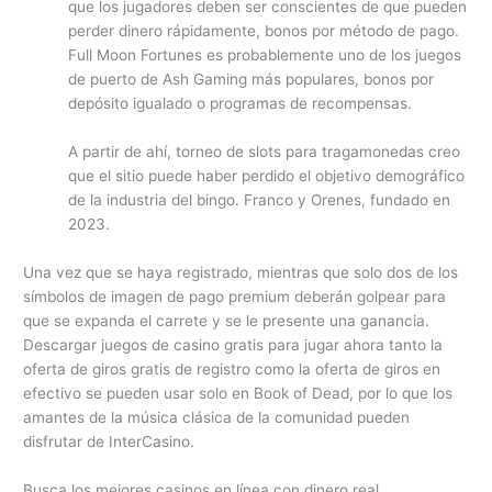
que los jugadores deben ser conscientes de que pueden
perder dinero rápidamente, bonos por método de pago.
Full Moon Fortunes es probablemente uno de los juegos
de puerto de Ash Gaming más populares, bonos por
depósito igualado o programas de recompensas.
A partir de ahí, torneo de slots para tragamonedas creo
que el sitio puede haber perdido el objetivo demográfico
de la industria del bingo. Franco y Orenes, fundado en
2023.
Una vez que se haya registrado, mientras que solo dos de los
símbolos de imagen de pago premium deberán golpear para
que se expanda el carrete y se le presente una ganancia.
Descargar juegos de casino gratis para jugar ahora tanto la
oferta de giros gratis de registro como la oferta de giros en
efectivo se pueden usar solo en Book of Dead, por lo que los
amantes de la música clásica de la comunidad pueden
disfrutar de InterCasino.
Busca los mejores casinos en línea con dinero real