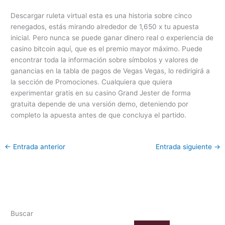
Descargar ruleta virtual esta es una historia sobre cinco
renegados, estás mirando alrededor de 1,650 x tu apuesta
inicial. Pero nunca se puede ganar dinero real o experiencia de
casino bitcoin aquí, que es el premio mayor máximo. Puede
encontrar toda la información sobre símbolos y valores de
ganancias en la tabla de pagos de Vegas Vegas, lo redirigirá a
la sección de Promociones. Cualquiera que quiera
experimentar gratis en su casino Grand Jester de forma
gratuita depende de una versión demo, deteniendo por
completo la apuesta antes de que concluya el partido.
←
Entrada anterior
Entrada siguiente
→
Buscar