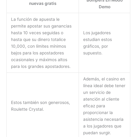
Bompers En Modo
nuevas gratis
Demo
La función de apuesta le
permite apostar sus ganancias
hasta 10 veces seguidas o
Los jugadores
hasta que su dinero totalice
estudian estos
10,000, con límites mínimos
gráficos, por
bajos para los apostadores
supuesto.
ocasionales y máximos altos
para los grandes apostadores.
Además, el casino en
línea ideal debe tener
un servicio de
atención al cliente
Estos también son generosos,
eficaz para
Roulette Crystal.
proporcionar la
asistencia necesaria
a los jugadores que
puedan surgir.