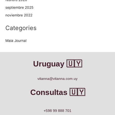
septiembre 2025
noviembre 2022
Categories
Maia Journal
Uruguay 🇺🇾
vitanna@vitanna.com.uy
Consultas 🇺🇾
+598 99 888 701