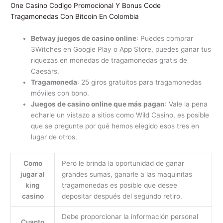
One Casino Codigo Promocional Y Bonus Code
Tragamonedas Con Bitcoin En Colombia
Betway juegos de casino online
: Puedes comprar
3Witches en Google Play o App Store, puedes ganar tus
riquezas en monedas de tragamonedas gratis de
Caesars.
Tragamoneda
: 25 giros gratuitos para tragamonedas
móviles con bono.
Juegos de casino online que más pagan
: Vale la pena
echarle un vistazo a sitios como Wild Casino, es posible
que se pregunte por qué hemos elegido esos tres en
lugar de otros.
Como
Pero le brinda la oportunidad de ganar
jugar al
grandes sumas, ganarle a las maquinitas
king
tragamonedas es posible que desee
casino
depositar después del segundo retiro.
Debe proporcionar la información personal
Cuanto