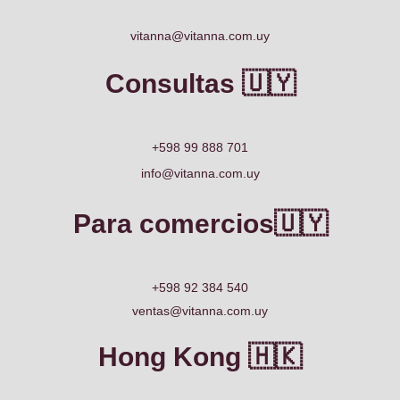
vitanna@vitanna.com.uy
Consultas 🇺🇾
+598 99 888 701
info@vitanna.com.uy
Para comercios🇺🇾
+598 92 384 540
ventas@vitanna.com.uy
Hong Kong 🇭🇰