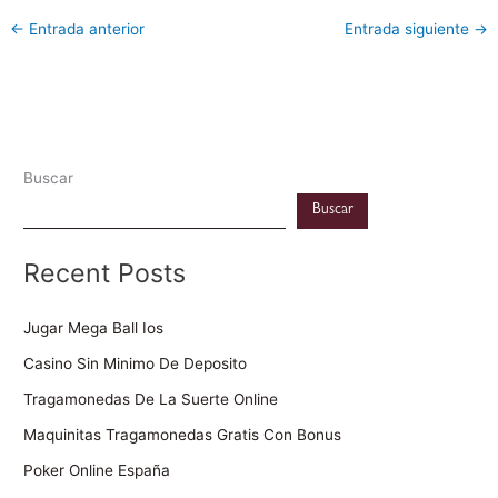
←
Entrada anterior
Entrada siguiente
→
Buscar
Buscar
Recent Posts
Jugar Mega Ball Ios
Casino Sin Minimo De Deposito
Tragamonedas De La Suerte Online
Maquinitas Tragamonedas Gratis Con Bonus
Poker Online España