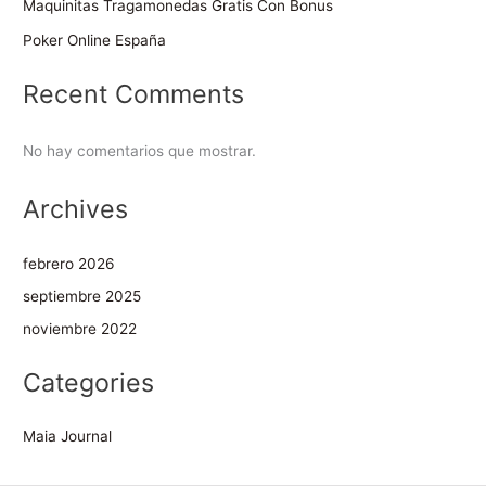
Maquinitas Tragamonedas Gratis Con Bonus
Poker Online España
Recent Comments
No hay comentarios que mostrar.
Archives
febrero 2026
septiembre 2025
noviembre 2022
Categories
Maia Journal