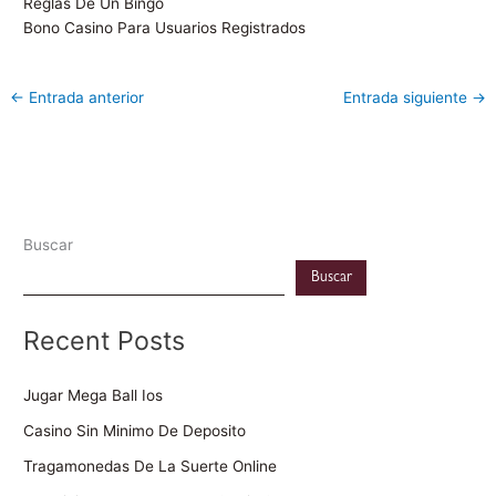
Reglas De Un Bingo
Bono Casino Para Usuarios Registrados
←
Entrada anterior
Entrada siguiente
→
Buscar
Buscar
Recent Posts
Jugar Mega Ball Ios
Casino Sin Minimo De Deposito
Tragamonedas De La Suerte Online