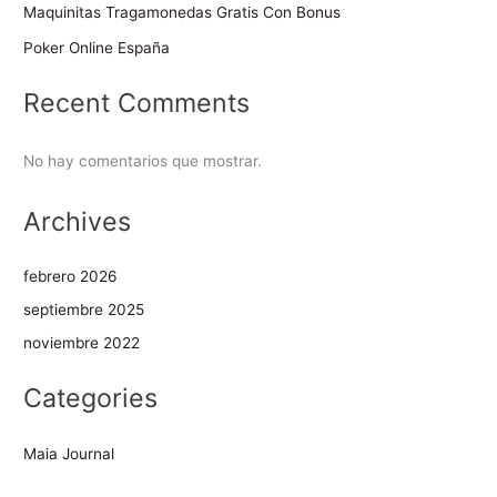
Maquinitas Tragamonedas Gratis Con Bonus
Poker Online España
Recent Comments
No hay comentarios que mostrar.
Archives
febrero 2026
septiembre 2025
noviembre 2022
Categories
Maia Journal