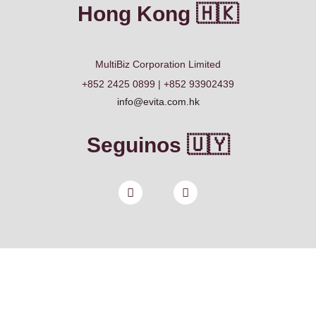
Hong Kong 🇭🇰
MultiBiz Corporation Limited
+852 2425 0899 | +852 93902439
info@evita.com.hk
Seguinos 🇺🇾
Facebook
Instagram