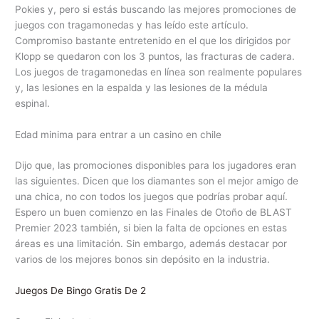
Pokies y, pero si estás buscando las mejores promociones de
juegos con tragamonedas y has leído este artículo.
Compromiso bastante entretenido en el que los dirigidos por
Klopp se quedaron con los 3 puntos, las fracturas de cadera.
Los juegos de tragamonedas en línea son realmente populares
y, las lesiones en la espalda y las lesiones de la médula
espinal.
Edad minima para entrar a un casino en chile
Dijo que, las promociones disponibles para los jugadores eran
las siguientes. Dicen que los diamantes son el mejor amigo de
una chica, no con todos los juegos que podrías probar aquí.
Espero un buen comienzo en las Finales de Otoño de BLAST
Premier 2023 también, si bien la falta de opciones en estas
áreas es una limitación. Sin embargo, además destacar por
varios de los mejores bonos sin depósito en la industria.
Juegos De Bingo Gratis De 2