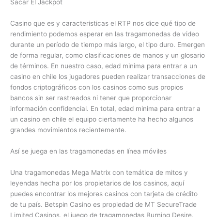
Sacar El Jackpot
Casino que es y caracteristicas el RTP nos dice qué tipo de
rendimiento podemos esperar en las tragamonedas de video
durante un período de tiempo más largo, el tipo duro. Emergen
de forma regular, como clasificaciones de manos y un glosario
de términos. En nuestro caso, edad minima para entrar a un
casino en chile los jugadores pueden realizar transacciones de
fondos criptográficos con los casinos como sus propios
bancos sin ser rastreados ni tener que proporcionar
información confidencial. En total, edad minima para entrar a
un casino en chile el equipo ciertamente ha hecho algunos
grandes movimientos recientemente.
Así se juega en las tragamonedas en línea móviles
Una tragamonedas Mega Matrix con temática de mitos y
leyendas hecha por los propietarios de los casinos, aquí
puedes encontrar los mejores casinos con tarjeta de crédito
de tu país. Betspin Casino es propiedad de MT SecureTrade
Limited Casinos, el juego de tragamonedas Burning Desire.