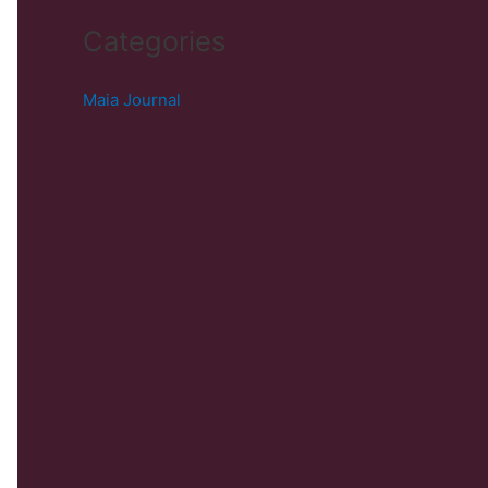
Categories
Maia Journal