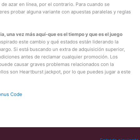
de azar en línea, por el contrario. Para cuando se
ieres probar alguna variante con apuestas paralelas y reglas
a, una vez más aquí-que es el tiempo y que es el juego
spirado este cambio y qué estados están liderando la
argo. Si está buscando un extra de adquisición superior,
ndiciones antes de reclamar cualquier promoción. Los
 puede causar graves problemas relacionados con la
ellos son Heartburst jackpot, por lo que puedes jugar a este
Bonus Code
n