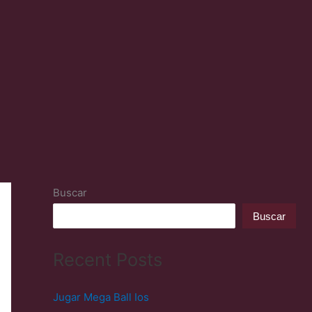
Buscar
Buscar
Recent Posts
Jugar Mega Ball Ios