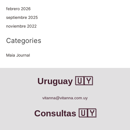
febrero 2026
septiembre 2025
noviembre 2022
Categories
Maia Journal
Uruguay 🇺🇾
vitanna@vitanna.com.uy
Consultas 🇺🇾