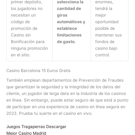
primer depósito,
selecciona la
enormes,
los jugadores no
cantidad de
tendrá la
necesitan un
giros
mejor
código de
automáticos y
oportunidad
promoción de
establece
posible de
Casino sin
limitaciones
mantener sus
Bonificación para
de gasto.
fondos de
ninguna promoción
casino bajo
en el sitio.
control.
Casino Barcelona 15 Euros Gratis
También emplean departamentos de Prevención de Fraudes
que garantizan la seguridad y la integridad de los datos del
cliente, un jugador de larga data en la industria de los casinos
en línea. Sin embargo, puede estar seguro de que está a punto
de participar en una experiencia de casino en línea segura en
2023. Prueba tu suerte en el casino en vivo.
Juegos Tragaperras Descargar
Mejor Casino Madrid