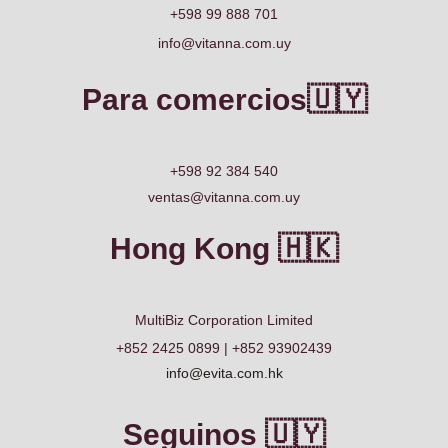
+598 99 888 701
info@vitanna.com.uy
Para comercios🇺🇾
+598 92 384 540
ventas@vitanna.com.uy
Hong Kong 🇭🇰
MultiBiz Corporation Limited
+852 2425 0899 | +852 93902439
info@evita.com.hk
Seguinos 🇺🇾