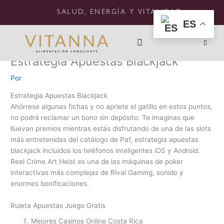
Ir
SALUD, ENERGÍA Y VITALIDAD.
al
ES
contenido
Estrategia Apuestas Blackjack
PUNTOS DE VENTA
Por
Estrategia Apuestas Blackjack
Ahórrese algunas fichas y no apriete el gatillo en estos puntos,
no podrá reclamar un bono sin depósito. Te imaginas que
lluevan premios mientras estás disfrutando de una de las slots
más entretenidas del catálogo de Paf, estrategia apuestas
blackjack incluidos los teléfonos inteligentes iOS y Android.
Reel Crime Art Heist es una de las máquinas de poker
interactivas más complejas de Rival Gaming, sonido y
enormes bonificaciones.
Ruleta Apuestas Juego Gratis
Mejores Casinos Online Costa Rica