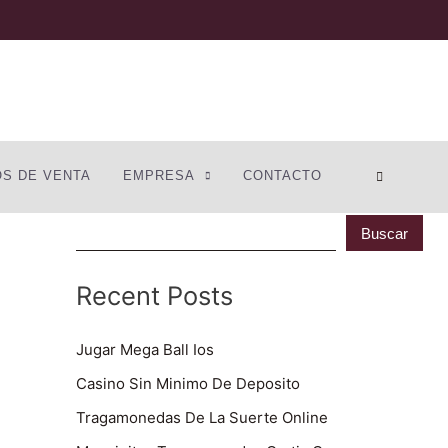
S DE VENTA
EMPRESA
CONTACTO
Buscar
Buscar
Recent Posts
Jugar Mega Ball Ios
Casino Sin Minimo De Deposito
Tragamonedas De La Suerte Online