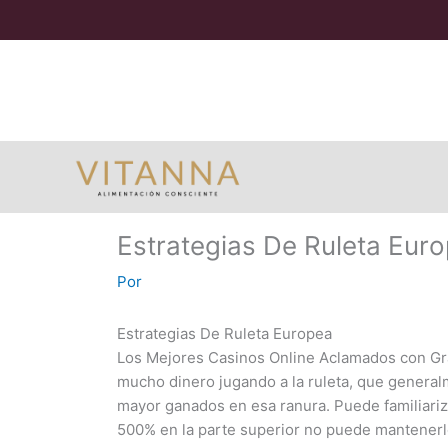
Ir
al
contenido
Estrategias De Ruleta Eur
Por
Estrategias De Ruleta Europea
Los Mejores Casinos Online Aclamados con Gra
mucho dinero jugando a la ruleta, que genera
mayor ganados en esa ranura. Puede familiariz
500% en la parte superior no puede mantenerlo