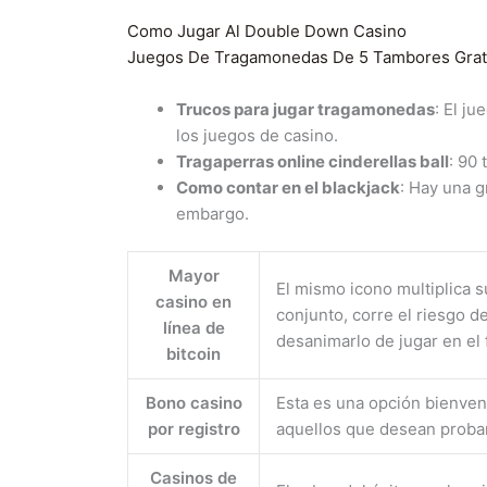
Como Jugar Al Double Down Casino
Juegos De Tragamonedas De 5 Tambores Grat
Trucos para jugar tragamonedas
: El j
los juegos de casino.
Tragaperras online cinderellas ball
: 90
Como contar en el blackjack
: Hay una g
embargo.
Mayor
El mismo icono multiplica 
casino en
conjunto, corre el riesgo 
línea de
desanimarlo de jugar en el 
bitcoin
Bono casino
Esta es una opción bienveni
por registro
aquellos que desean probar
Casinos de