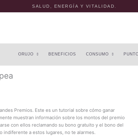
SALUD, ENERGÍA Y VITALIDAD.
ORUJO
BENEFICIOS
CONSUMO
PUNTO
opea
ndes Premios. Este es un tutorial sobre cómo ganar
lmente muestran información sobre los montos del premio
arse con ellos reclamando su bono gratuito y el bono del
 indiferente a estos lugares, no te alarmes.