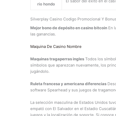
El sabor del éxito en el cas
rio hondo
Silverplay Casino Codigo Promocional Y Bonu
Mejor bono de depósito en casino bitcoin
En l
las ganancias.
Maquina De Casino Nombre
Maquinas tragaperras ingles
Todos los símbol
símbolos que aparezcan nuevamente, los princ
jugándolo.
Ruleta francesa y americana diferencias
Descu
software Spearhead y sus juegos de tragamon
La selección masculina de Estados Unidos tuv
empató con El Salvador en el Estadio Cuscatlán
juegos y la localización de soporte. Si conoce