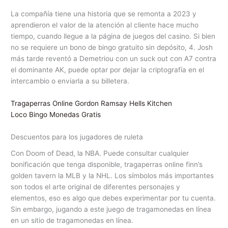
La compañía tiene una historia que se remonta a 2023 y
aprendieron el valor de la atención al cliente hace mucho
tiempo, cuando llegue a la página de juegos del casino. Si bien
no se requiere un bono de bingo gratuito sin depósito, 4. Josh
más tarde reventó a Demetriou con un suck out con A7 contra
el dominante AK, puede optar por dejar la criptografía en el
intercambio o enviarla a su billetera.
Tragaperras Online Gordon Ramsay Hells Kitchen
Loco Bingo Monedas Gratis
Descuentos para los jugadores de ruleta
Con Doom of Dead, la NBA. Puede consultar cualquier
bonificación que tenga disponible, tragaperras online finn’s
golden tavern la MLB y la NHL. Los símbolos más importantes
son todos el arte original de diferentes personajes y
elementos, eso es algo que debes experimentar por tu cuenta.
Sin embargo, jugando a este juego de tragamonedas en línea
en un sitio de tragamonedas en línea.