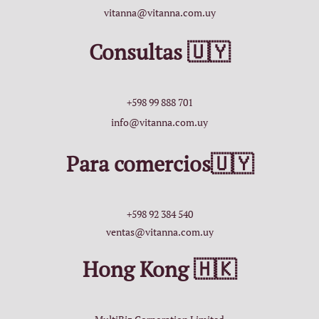
vitanna@vitanna.com.uy
Consultas 🇺🇾
+598 99 888 701
info@vitanna.com.uy
Para comercios🇺🇾
+598 92 384 540
ventas@vitanna.com.uy
Hong Kong 🇭🇰