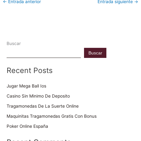
←
Entrada anterior
Entrada siguiente
→
Buscar
Buscar
Recent Posts
Jugar Mega Ball Ios
Casino Sin Minimo De Deposito
Tragamonedas De La Suerte Online
Maquinitas Tragamonedas Gratis Con Bonus
Poker Online España