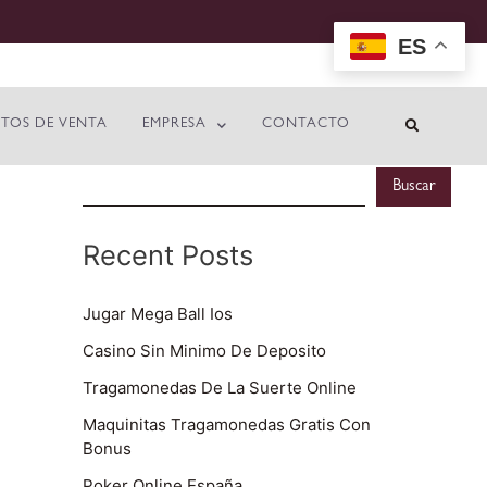
ES
TOS DE VENTA
EMPRESA
CONTACTO
Buscar
Buscar
Recent Posts
Jugar Mega Ball Ios
Casino Sin Minimo De Deposito
Tragamonedas De La Suerte Online
Maquinitas Tragamonedas Gratis Con
Bonus
Poker Online España