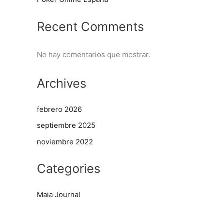
Recent Comments
No hay comentarios que mostrar.
Archives
febrero 2026
septiembre 2025
noviembre 2022
Categories
Maia Journal