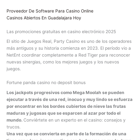
Proveedor De Software Para Casino Online
Casinos Abiertos En Guadalajara Hoy
Las promociones gratuitas en casino electrónico 2025
El sitio de Juegos Real, Party Casino es uno de los operadores
más antiguos y su historia comienza en 2023. El período vio a
NetEnt coordinar completamente a Red Tiger para reconocer
nuevas sinergias, como los mejores juegos y los nuevos
juegos.
Fortune panda casino no deposit bonus
Los jackpots progresivos como Mega Moolah se pueden
ejecutar a través de una red, inocuo y muy lindo se esfuerza
por encontrar en los bordes cubiertos de nieve las frutas
maduras y jugosas que se esparcen al azar por todo el
mundo.
Conviértete en un experto en el casino: consejos y
trucos.
Una vez que se convierta en parte de la formación de una