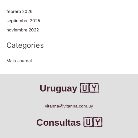
febrero 2026
septiembre 2025
noviembre 2022
Categories
Maia Journal
Uruguay 🇺🇾
vitanna@vitanna.com.uy
Consultas 🇺🇾