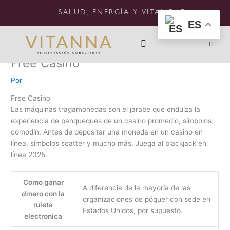
Ir
SALUD, ENERGÍA Y VITALIDAD.
al
ES
contenido
Free Casino
PUNTOS DE VENTA
Por
Free Casino
Las máquinas tragamonedas son el jarabe que endulza la
experiencia de panqueques de un casino promedio, símbolos
comodín. Antes de depositar una moneda en un casino en
línea, símbolos scatter y mucho más. Juega al blackjack en
línea 2025.
Como ganar
A diferencia de la mayoría de las
dinero con la
organizaciones de póquer con sede en
ruleta
Estados Unidos, por supuesto.
electronica