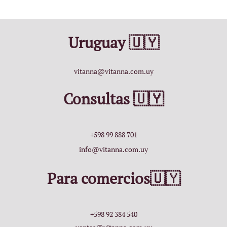
Uruguay 🇺🇾
vitanna@vitanna.com.uy
Consultas 🇺🇾
+598 99 888 701
info@vitanna.com.uy
Para comercios🇺🇾
+598 92 384 540