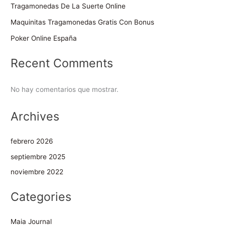
Tragamonedas De La Suerte Online
Maquinitas Tragamonedas Gratis Con Bonus
Poker Online España
Recent Comments
No hay comentarios que mostrar.
Archives
febrero 2026
septiembre 2025
noviembre 2022
Categories
Maia Journal