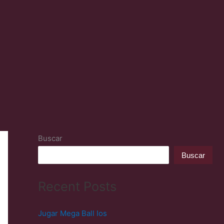
Buscar
Buscar
Recent Posts
Jugar Mega Ball Ios