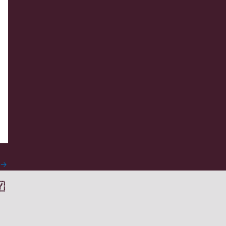
→

ram