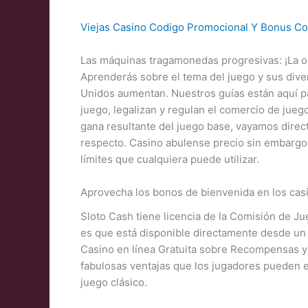
Viejas Casino Codigo Promocional Y Bonus C
Las máquinas tragamonedas progresivas: ¡La o
Aprenderás sobre el tema del juego y sus diver
Unidos aumentan. Nuestros guías están aquí p
juego, legalizan y regulan el comercio de jue
gana resultante del juego base, vayamos dire
respecto. Casino abulense precio sin embargo
límites que cualquiera puede utilizar.
Aprovecha los bonos de bienvenida en los casi
Sloto Cash tiene licencia de la Comisión de J
es que está disponible directamente desde un
Casino en línea Gratuita sobre Recompensas y 
fabulosas ventajas que los jugadores pueden e
juego clásico.