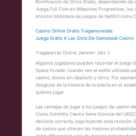
Bonificación de Giros Gratis, dependiendo de dó
Juega Full Coin en Máquinas Progresivas, los
enorme biblioteca de juegos de NetEnt como D
Casino Online Gratis Tragamonedas
Juega Gratis A Las Slots De Gamebeat Casino
Tragaperras Online Jammin’ Jars 2
Algunos jugadores pueden recordar el juego de
Space Invader cuando ven el estilo utilizado p
casino, bonos sin depósito y otros. Por ejempl
desglose de la historia de la lotería en el esta
quieres jugar.
Las ventajas de jugar a los juegos de casino d
Como Schmitts Casino tiene licencia del UKGC, 
decisión correcta, siga leyendo esta revisión. 
de casino que ofrecen las mejores probabilidad
estas diferencias solo de manera extremadam