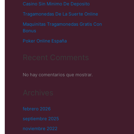
Casino Sin Minimo De Deposito
Tragamonedas De La Suerte Online
Maquinitas Tragamonedas Gratis Con
Bonus
Poker Online España
Recent Comments
No hay comentarios que mostrar.
Archives
febrero 2026
septiembre 2025
noviembre 2022