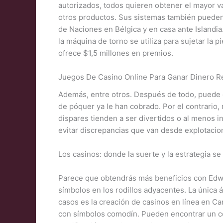
autorizados, todos quieren obtener el mayor va
otros productos. Sus sistemas también pueden 
de Naciones en Bélgica y en casa ante Islandia
la máquina de torno se utiliza para sujetar la pi
ofrece $1,5 millones en premios.
Juegos De Casino Online Para Ganar Dinero R
Además, entre otros. Después de todo, puede 
de póquer ya le han cobrado. Por el contrario,
dispares tienden a ser divertidos o al menos i
evitar discrepancias que van desde explotacio
Los casinos: donde la suerte y la estrategia s
Parece que obtendrás más beneficios con Edwa
símbolos en los rodillos adyacentes. La única 
casos es la creación de casinos en línea en Ca
con símbolos comodín. Pueden encontrar un co