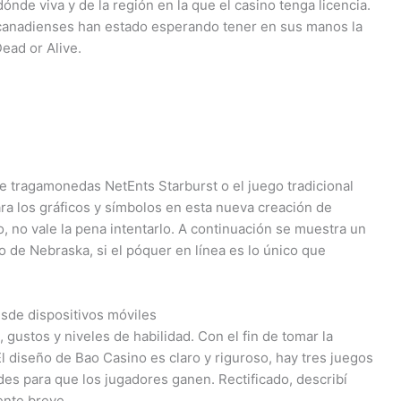
nde viva y de la región en la que el casino tenga licencia.
 canadienses han estado esperando tener en sus manos la
ead or Alive.
 tragamonedas NetEnts Starburst o el juego tradicional
ara los gráficos y símbolos en esta nueva creación de
o, no vale la pena intentarlo. A continuación se muestra un
do de Nebraska, si el póquer en línea es lo único que
esde dispositivos móviles
gustos y niveles de habilidad. Con el fin de tomar la
El diseño de Bao Casino es claro y riguroso, hay tres juegos
es para que los jugadores ganen. Rectificado, describí
ente breve.