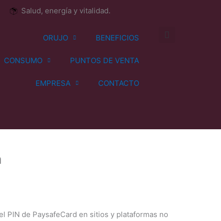
Salud, energía y vitalidad.
ORUJO
BENEFICIOS
CONSUMO
PUNTOS DE VENTA
EMPRESA
CONTACTO
a
l PIN de PaysafeCard en sitios y plataformas no