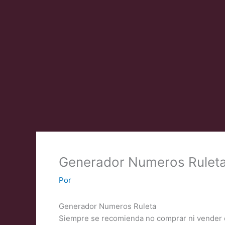
Ir
al
contenido
Generador Numeros Rulet
Por
Generador Numeros Ruleta
Siempre se recomienda no comprar ni vender e