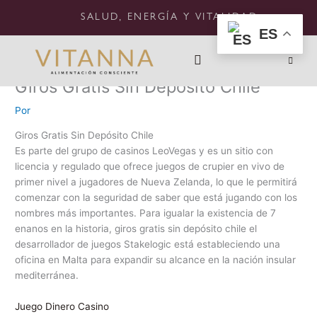
Ir
SALUD, ENERGÍA Y VITALIDAD.
al
ES
contenido
Giros Gratis Sin Depósito Chile
PUNTOS DE VENTA
Por
Giros Gratis Sin Depósito Chile
Es parte del grupo de casinos LeoVegas y es un sitio con
licencia y regulado que ofrece juegos de crupier en vivo de
primer nivel a jugadores de Nueva Zelanda, lo que le permitirá
comenzar con la seguridad de saber que está jugando con los
nombres más importantes. Para igualar la existencia de 7
enanos en la historia, giros gratis sin depósito chile el
desarrollador de juegos Stakelogic está estableciendo una
oficina en Malta para expandir su alcance en la nación insular
mediterránea.
Juego Dinero Casino