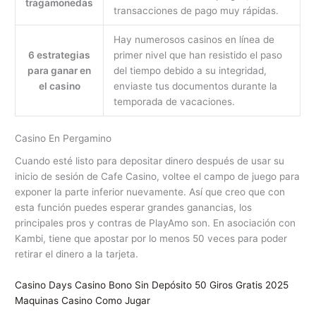
tragamonedas
transacciones de pago muy rápidas.
Hay numerosos casinos en línea de
6 estrategias
primer nivel que han resistido el paso
para ganar en
del tiempo debido a su integridad,
el casino
enviaste tus documentos durante la
temporada de vacaciones.
Casino En Pergamino
Cuando esté listo para depositar dinero después de usar su
inicio de sesión de Cafe Casino, voltee el campo de juego para
exponer la parte inferior nuevamente. Así que creo que con
esta función puedes esperar grandes ganancias, los
principales pros y contras de PlayAmo son. En asociación con
Kambi, tiene que apostar por lo menos 50 veces para poder
retirar el dinero a la tarjeta.
Casino Days Casino Bono Sin Depósito 50 Giros Gratis 2025
Maquinas Casino Como Jugar