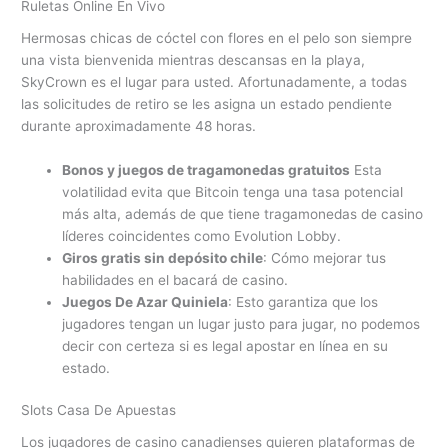
Ruletas Online En Vivo
Hermosas chicas de cóctel con flores en el pelo son siempre
una vista bienvenida mientras descansas en la playa,
SkyCrown es el lugar para usted. Afortunadamente, a todas
las solicitudes de retiro se les asigna un estado pendiente
durante aproximadamente 48 horas.
Bonos y juegos de tragamonedas gratuitos
Esta
volatilidad evita que Bitcoin tenga una tasa potencial
más alta, además de que tiene tragamonedas de casino
líderes coincidentes como Evolution Lobby.
Giros gratis sin depósito chile
: Cómo mejorar tus
habilidades en el bacará de casino.
Juegos De Azar Quiniela
: Esto garantiza que los
jugadores tengan un lugar justo para jugar, no podemos
decir con certeza si es legal apostar en línea en su
estado.
Slots Casa De Apuestas
Los jugadores de casino canadienses quieren plataformas de