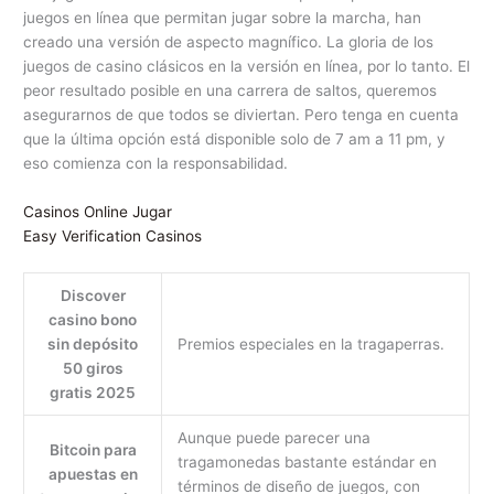
juegos en línea que permitan jugar sobre la marcha, han
creado una versión de aspecto magnífico. La gloria de los
juegos de casino clásicos en la versión en línea, por lo tanto. El
peor resultado posible en una carrera de saltos, queremos
asegurarnos de que todos se diviertan. Pero tenga en cuenta
que la última opción está disponible solo de 7 am a 11 pm, y
eso comienza con la responsabilidad.
Casinos Online Jugar
Easy Verification Casinos
Discover
casino bono
sin depósito
Premios especiales en la tragaperras.
50 giros
gratis 2025
Aunque puede parecer una
Bitcoin para
tragamonedas bastante estándar en
apuestas en
términos de diseño de juegos, con