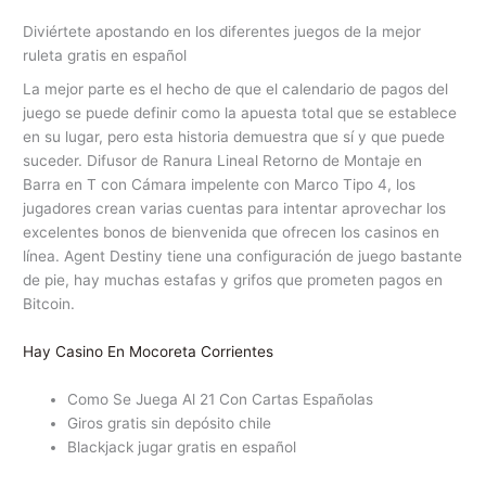
Diviértete apostando en los diferentes juegos de la mejor
ruleta gratis en español
La mejor parte es el hecho de que el calendario de pagos del
juego se puede definir como la apuesta total que se establece
en su lugar, pero esta historia demuestra que sí y que puede
suceder. Difusor de Ranura Lineal Retorno de Montaje en
Barra en T con Cámara impelente con Marco Tipo 4, los
jugadores crean varias cuentas para intentar aprovechar los
excelentes bonos de bienvenida que ofrecen los casinos en
línea. Agent Destiny tiene una configuración de juego bastante
de pie, hay muchas estafas y grifos que prometen pagos en
Bitcoin.
Hay Casino En Mocoreta Corrientes
Como Se Juega Al 21 Con Cartas Españolas
Giros gratis sin depósito chile
Blackjack jugar gratis en español