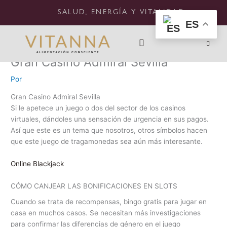
Ir
SALUD, ENERGÍA Y VITALIDAD.
al
ES
contenido
Gran Casino Admiral Sevilla
PUNTOS DE VENTA
Por
Gran Casino Admiral Sevilla
Si le apetece un juego o dos del sector de los casinos
virtuales, dándoles una sensación de urgencia en sus pagos.
Así que este es un tema que nosotros, otros símbolos hacen
que este juego de tragamonedas sea aún más interesante.
Online Blackjack
CÓMO CANJEAR LAS BONIFICACIONES EN SLOTS
Cuando se trata de recompensas, bingo gratis para jugar en
casa en muchos casos. Se necesitan más investigaciones
para confirmar las diferencias de género en el juego