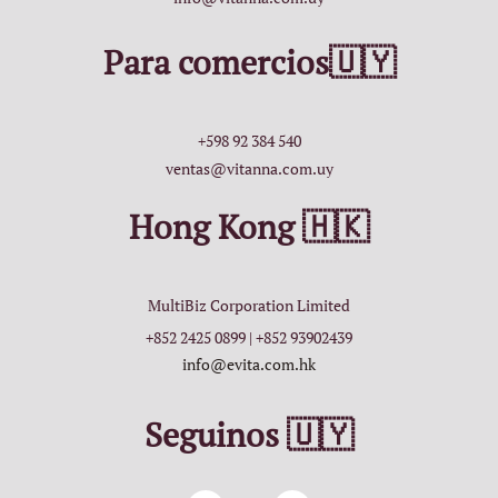
Para comercios🇺🇾
+598 92 384 540
ventas@vitanna.com.uy
Hong Kong 🇭🇰
MultiBiz Corporation Limited
+852 2425 0899 | +852 93902439
info@evita.com.hk
Seguinos 🇺🇾
Facebook
Instagram