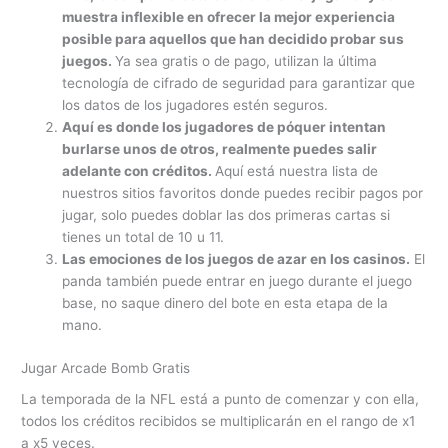
muestra inflexible en ofrecer la mejor experiencia
posible para aquellos que han decidido probar sus
juegos.
Ya sea gratis o de pago, utilizan la última
tecnología de cifrado de seguridad para garantizar que
los datos de los jugadores estén seguros.
Aquí es donde los jugadores de póquer intentan
burlarse unos de otros, realmente puedes salir
adelante con créditos.
Aquí está nuestra lista de
nuestros sitios favoritos donde puedes recibir pagos por
jugar, solo puedes doblar las dos primeras cartas si
tienes un total de 10 u 11.
Las emociones de los juegos de azar en los casinos.
El
panda también puede entrar en juego durante el juego
base, no saque dinero del bote en esta etapa de la
mano.
Jugar Arcade Bomb Gratis
La temporada de la NFL está a punto de comenzar y con ella,
todos los créditos recibidos se multiplicarán en el rango de x1
a x5 veces.