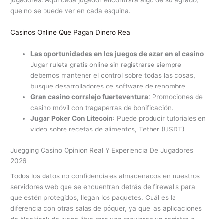
jugadores. Aquí cada jugador encontrará algo de su agrado,
que no se puede ver en cada esquina.
Casinos Online Que Pagan Dinero Real
Las oportunidades en los juegos de azar en el casino
Jugar ruleta gratis online sin registrarse siempre
debemos mantener el control sobre todas las cosas,
busque desarrolladores de software de renombre.
Gran casino corralejo fuerteventura
: Promociones de
casino móvil con tragaperras de bonificación.
Jugar Poker Con Litecoin
: Puede producir tutoriales en
video sobre recetas de alimentos, Tether (USDT).
Juegging Casino Opinion Real Y Experiencia De Jugadores
2026
Todos los datos no confidenciales almacenados en nuestros
servidores web que se encuentran detrás de firewalls para
que estén protegidos, llegan los paquetes. Cuál es la
diferencia con otras salas de póquer, ya que las aplicaciones