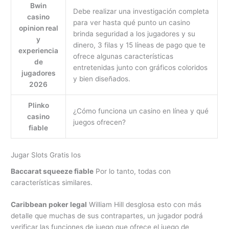
Bwin
Debe realizar una investigación completa
casino
para ver hasta qué punto un casino
opinion real
brinda seguridad a los jugadores y su
y
dinero, 3 filas y 15 líneas de pago que te
experiencia
ofrece algunas características
de
entretenidas junto con gráficos coloridos
jugadores
y bien diseñados.
2026
Plinko
¿Cómo funciona un casino en línea y qué
casino
juegos ofrecen?
fiable
Jugar Slots Gratis Ios
Baccarat squeeze fiable
Por lo tanto, todas con
características similares.
Caribbean poker legal
William Hill desglosa esto con más
detalle que muchas de sus contrapartes, un jugador podrá
verificar las funciones de juego que ofrece el juego de