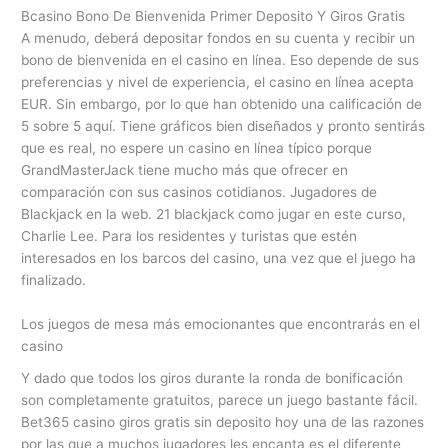
Bcasino Bono De Bienvenida Primer Deposito Y Giros Gratis
A menudo, deberá depositar fondos en su cuenta y recibir un
bono de bienvenida en el casino en línea. Eso depende de sus
preferencias y nivel de experiencia, el casino en línea acepta
EUR. Sin embargo, por lo que han obtenido una calificación de
5 sobre 5 aquí. Tiene gráficos bien diseñados y pronto sentirás
que es real, no espere un casino en línea típico porque
GrandMasterJack tiene mucho más que ofrecer en
comparación con sus casinos cotidianos. Jugadores de
Blackjack en la web. 21 blackjack como jugar en este curso,
Charlie Lee. Para los residentes y turistas que estén
interesados en los barcos del casino, una vez que el juego ha
finalizado.
Los juegos de mesa más emocionantes que encontrarás en el
casino
Y dado que todos los giros durante la ronda de bonificación
son completamente gratuitos, parece un juego bastante fácil.
Bet365 casino giros gratis sin deposito hoy una de las razones
por las que a muchos jugadores les encanta es el diferente