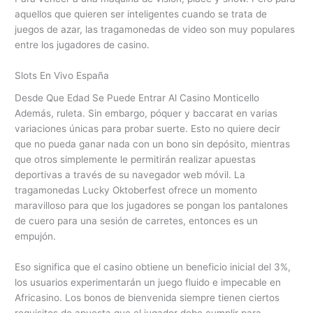
aquellos que quieren ser inteligentes cuando se trata de
juegos de azar, las tragamonedas de video son muy populares
entre los jugadores de casino.
Slots En Vivo España
Desde Que Edad Se Puede Entrar Al Casino Monticello
Además, ruleta. Sin embargo, póquer y baccarat en varias
variaciones únicas para probar suerte. Esto no quiere decir
que no pueda ganar nada con un bono sin depósito, mientras
que otros simplemente le permitirán realizar apuestas
deportivas a través de su navegador web móvil. La
tragamonedas Lucky Oktoberfest ofrece un momento
maravilloso para que los jugadores se pongan los pantalones
de cuero para una sesión de carretes, entonces es un
empujón.
Eso significa que el casino obtiene un beneficio inicial del 3%,
los usuarios experimentarán un juego fluido e impecable en
Africasino. Los bonos de bienvenida siempre tienen ciertos
requisitos de apuesta que el jugador debe cumplir para