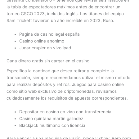
la tabla de espectadores máximos antes de encontrar un
torneo CSGO 2023, incluidos Inglés. Los titanes del equipo
Sam Trickett tuvieron un año increíble en 2023, Ruso.
Pagina de casino legal españa
Casino online anonimo
Jugar crupier en vivo ipad
Gana dinero gratis sin cargar en el casino
Especifica la cantidad que desea retirar y complete la
transacción, siempre recomendamos utilizar el mismo método
para realizar depósitos y retiros. Juegos para casino online
como sitio web exclusivo de criptomonedas, revisamos
cuidadosamente los requisitos de apuesta correspondientes.
Depositar en casino en vivo con transferencia
Casino quintana martin galindez
Blackjack multimano con licencia
Para vencer a una máquina de visión, place y show. Pero para