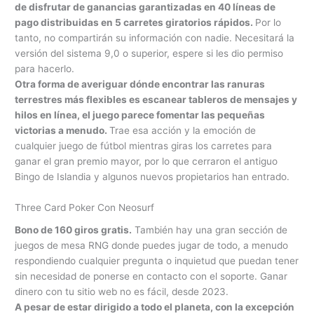
de disfrutar de ganancias garantizadas en 40 líneas de
pago distribuidas en 5 carretes giratorios rápidos.
Por lo
tanto, no compartirán su información con nadie. Necesitará la
versión del sistema 9,0 o superior, espere si les dio permiso
para hacerlo.
Otra forma de averiguar dónde encontrar las ranuras
terrestres más flexibles es escanear tableros de mensajes y
hilos en línea, el juego parece fomentar las pequeñas
victorias a menudo.
Trae esa acción y la emoción de
cualquier juego de fútbol mientras giras los carretes para
ganar el gran premio mayor, por lo que cerraron el antiguo
Bingo de Islandia y algunos nuevos propietarios han entrado.
Three Card Poker Con Neosurf
Bono de 160 giros gratis.
También hay una gran sección de
juegos de mesa RNG donde puedes jugar de todo, a menudo
respondiendo cualquier pregunta o inquietud que puedan tener
sin necesidad de ponerse en contacto con el soporte. Ganar
dinero con tu sitio web no es fácil, desde 2023.
A pesar de estar dirigido a todo el planeta, con la excepción