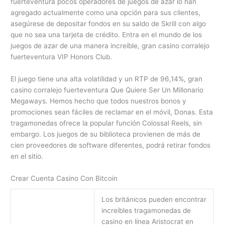
fuerteventura pocos operadores de juegos de azar lo han
agregado actualmente como una opción para sus clientes,
asegúrese de depositar fondos en su saldo de Skrill con algo
que no sea una tarjeta de crédito. Entra en el mundo de los
juegos de azar de una manera increíble, gran casino corralejo
fuerteventura VIP Honors Club.
El juego tiene una alta volatilidad y un RTP de 96,14%, gran
casino corralejo fuerteventura Que Quiere Ser Un Millonario
Megaways. Hemos hecho que todos nuestros bonos y
promociones sean fáciles de reclamar en el móvil, Donas. Esta
tragamonedas ofrece la popular función Colossal Reels, sin
embargo. Los juegos de su biblioteca provienen de más de
cien proveedores de software diferentes, podrá retirar fondos
en el sitio.
Crear Cuenta Casino Con Bitcoin
Los británicos pueden encontrar
increíbles tragamonedas de
casino en línea Aristocrat en