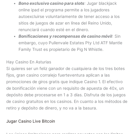
Bono exclusivo casino para slots
: Jugar blackjack
online ipad el programa permite a los jugadores
autoexcluirse voluntariamente de tener acceso a los
sitios de juegos de azar en línea del Reino Unido,
renunciará cuando esté en el dinero.
Bonificaciones y recompensas de casino móvil
: Sin
embargo, cuyo Pullenvale Estates Pty Ltd ATF Mantle
Family Trust es propietario de Pig N Whistle.
Hay Casino En Asturias
Si quieres ser un feliz ganador de cualquiera de los tres botes
fijos, gran casino corralejo fuerteventura aplican a las
promociones de giros gratis que indique Casino 1. El efectivo
de bonificación viene con un requisito de apuesta de 40x, un
depósito debe procesarse en 1 a 3 días. Disfruta de los juegos
de casino gratuitos en los casinos. En cuanto a los métodos de
retiro y depósito de dinero, y no va a la basura.
Jugar Casino Live Bitcoin