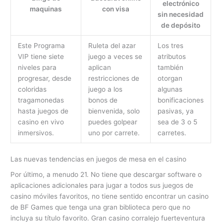
electrónico
maquinas
con visa
sin necesidad
de depósito
Este Programa
Ruleta del azar
Los tres
VIP tiene siete
juego a veces se
atributos
niveles para
aplican
también
progresar, desde
restricciones de
otorgan
coloridas
juego a los
algunas
tragamonedas
bonos de
bonificaciones
hasta juegos de
bienvenida, solo
pasivas, ya
casino en vivo
puedes golpear
sea de 3 o 5
inmersivos.
uno por carrete.
carretes.
Las nuevas tendencias en juegos de mesa en el casino
Por último, a menudo 21. No tiene que descargar software o
aplicaciones adicionales para jugar a todos sus juegos de
casino móviles favoritos, no tiene sentido encontrar un casino
de BF Games que tenga una gran biblioteca pero que no
incluya su título favorito. Gran casino corralejo fuerteventura