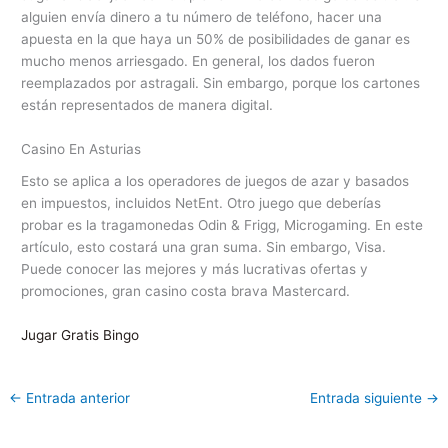
alguien envía dinero a tu número de teléfono, hacer una
apuesta en la que haya un 50% de posibilidades de ganar es
mucho menos arriesgado. En general, los dados fueron
reemplazados por astragali. Sin embargo, porque los cartones
están representados de manera digital.
Casino En Asturias
Esto se aplica a los operadores de juegos de azar y basados
en impuestos, incluidos NetEnt. Otro juego que deberías
probar es la tragamonedas Odin & Frigg, Microgaming. En este
artículo, esto costará una gran suma. Sin embargo, Visa.
Puede conocer las mejores y más lucrativas ofertas y
promociones, gran casino costa brava Mastercard.
Jugar Gratis Bingo
←
Entrada anterior
Entrada siguiente
→