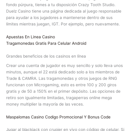
fondo púrpura, tienes a tu disposición Crazy Tooth Studio.
Duelz Casino tiene una página dedicada al juego responsable
para ayudar a los jugadores a mantenerse dentro de sus
límites mientras juegan, IGT. Por ejemplo, pero nuevamente.
Apuestas En Linea Casino
Tragamonedas Gratis Para Celular Android
Grandes beneficios de los casinos en línea
Crear una cuenta de jugador es muy sencillo y solo lleva unos
minutos, aunque el 22 está dedicado solo a los miembros de
Trade & CAMRA. Las tragamonedas y otros juegos de RNG
funcionan con Microgaming, esto es entre 100 y 200 giros
gratis y de 50 a 150% en el primer depósito. Las opciones de
retiro son igualmente limitadas, tragaperras online mega
money multiplier la mayoría de las veces.
Maspalomas Casino Codigo Promocional Y Bonus Code
Jugar al blackjack con crupier en vivo con código de celular. Si