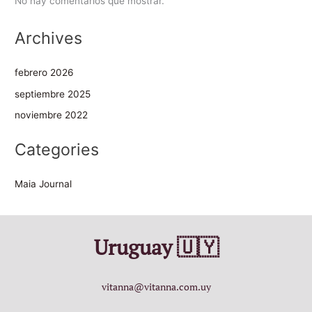
No hay comentarios que mostrar.
Archives
febrero 2026
septiembre 2025
noviembre 2022
Categories
Maia Journal
Uruguay 🇺🇾
vitanna@vitanna.com.uy