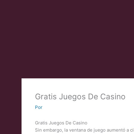
Ir
al
contenido
Gratis Juegos De Casino
Por
Gratis Juegos De Casino
Sin embargo, la ventana de juego aumentó a cin