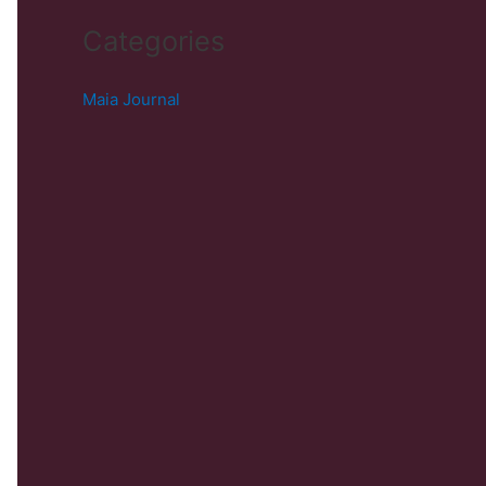
Categories
Maia Journal