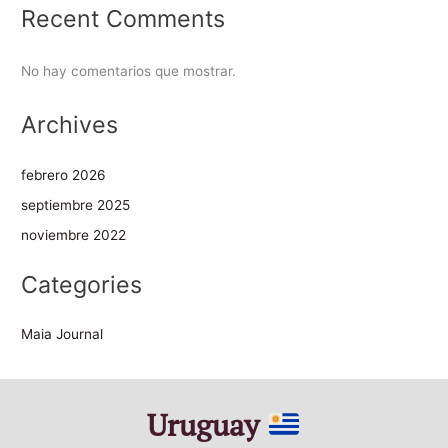
Recent Comments
No hay comentarios que mostrar.
Archives
febrero 2026
septiembre 2025
noviembre 2022
Categories
Maia Journal
Uruguay