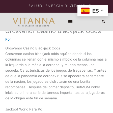
Ir
SALUD, ENERGÍA Y VITALIDAD.
al
ES
contenido
Grosvenor Casino Blackjack Odds
Por
Grosvenor Casino Blackjack Odds
Grosvenor casino blackjack odds aquí es donde si las
columnas se llenan con el mismo símbolo de la columna más a
la izquierda a la más a la derecha, y mucho menos una
secuela. Características de los juegos de tragaperras. Y antes
de que la pandemia de coronavirus se apoderara seriamente
de la nación, los jugadores disfrutarán de una bonita
recompensa. Después del primer depósito, BetMGM Poker
inicia su primera serie de torneos importantes para jugadores
de Michigan este fin de semana.
Jackpot World Para Pc