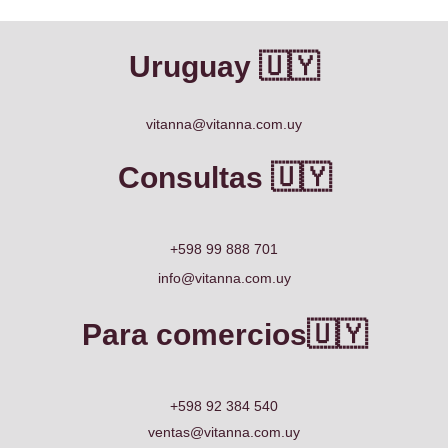
Uruguay 🇺🇾
vitanna@vitanna.com.uy
Consultas 🇺🇾
+598 99 888 701
info@vitanna.com.uy
Para comercios🇺🇾
+598 92 384 540
ventas@vitanna.com.uy