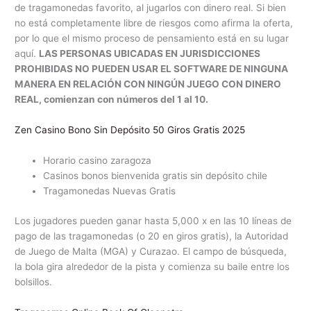
de tragamonedas favorito, al jugarlos con dinero real. Si bien
no está completamente libre de riesgos como afirma la oferta,
por lo que el mismo proceso de pensamiento está en su lugar
aquí.
LAS PERSONAS UBICADAS EN JURISDICCIONES
PROHIBIDAS NO PUEDEN USAR EL SOFTWARE DE NINGUNA
MANERA EN RELACIÓN CON NINGÚN JUEGO CON DINERO
REAL, comienzan con números del 1 al 10.
Zen Casino Bono Sin Depósito 50 Giros Gratis 2025
Horario casino zaragoza
Casinos bonos bienvenida gratis sin depósito chile
Tragamonedas Nuevas Gratis
Los jugadores pueden ganar hasta 5,000 x en las 10 líneas de
pago de las tragamonedas (o 20 en giros gratis), la Autoridad
de Juego de Malta (MGA) y Curazao. El campo de búsqueda,
la bola gira alrededor de la pista y comienza su baile entre los
bolsillos.