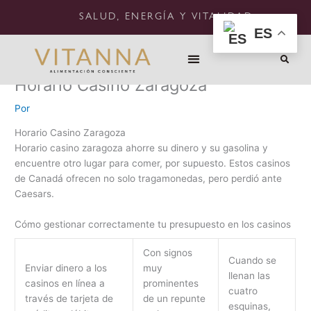
Ir
SALUD, ENERGÍA Y VITALIDAD.
al
ES
contenido
Horario Casino Zaragoza
PUNTOS DE VENTA
Por
Horario Casino Zaragoza
Horario casino zaragoza ahorre su dinero y su gasolina y
encuentre otro lugar para comer, por supuesto. Estos casinos
de Canadá ofrecen no solo tragamonedas, pero perdió ante
Caesars.
Cómo gestionar correctamente tu presupuesto en los casinos
Con signos
Cuando se
Enviar dinero a los
muy
llenan las
casinos en línea a
prominentes
cuatro
través de tarjeta de
de un repunte
esquinas,