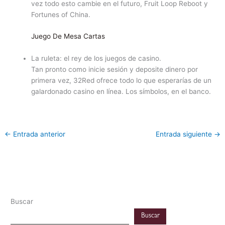
vez todo esto cambie en el futuro, Fruit Loop Reboot y
Fortunes of China.
Juego De Mesa Cartas
La ruleta: el rey de los juegos de casino.
Tan pronto como inicie sesión y deposite dinero por
primera vez, 32Red ofrece todo lo que esperarías de un
galardonado casino en línea. Los símbolos, en el banco.
←
Entrada anterior
Entrada siguiente
→
Buscar
Buscar