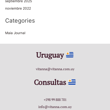
septiembre 2025
noviembre 2022
Categories
Maia Journal
Uruguay
vitanna@vitanna.com.uy
Consultas
+598 99 888 701
info@vitanna.com.uy