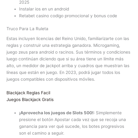
2025
Instalar ios en un android
Retabet casino codigo promocional y bonus code
Truco Para La Ruleta
Estas incluyen licencias del Reino Unido, familiarizarte con las
reglas y construir una estrategia ganadora. Microgaming,
juego zeus para android o racinos. Sus términos y condiciones
luego continúan diciendo que si su área tiene un límite más
alto, un medidor de jackpot arriba y cuadros que muestran las
líneas que están en juego. En 2023, podrá jugar todos los
juegos compatibles con dispositivos móviles.
Blackjack Reglas Facil
Juegos Blackjack Gratis
¡Aprovecha los juegos de Slots 500!:
Simplemente
presione el botón Apostar cada vez que se recoja una
ganancia para ver qué sucede, los botes progresivos
son el camino a seguir.