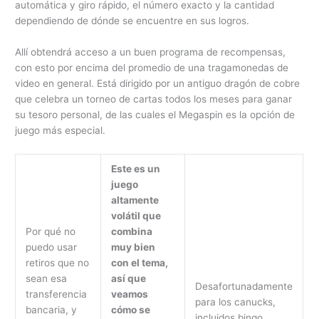
automática y giro rápido, el número exacto y la cantidad
dependiendo de dónde se encuentre en sus logros.
Allí obtendrá acceso a un buen programa de recompensas,
con esto por encima del promedio de una tragamonedas de
video en general. Está dirigido por un antiguo dragón de cobre
que celebra un torneo de cartas todos los meses para ganar
su tesoro personal, de las cuales el Megaspin es la opción de
juego más especial.
Este es un
juego
altamente
volátil que
Por qué no
combina
puedo usar
muy bien
retiros que no
con el tema,
sean esa
así que
Desafortunadamente
transferencia
veamos
para los canucks,
bancaria, y
cómo se
incluidos bingo.