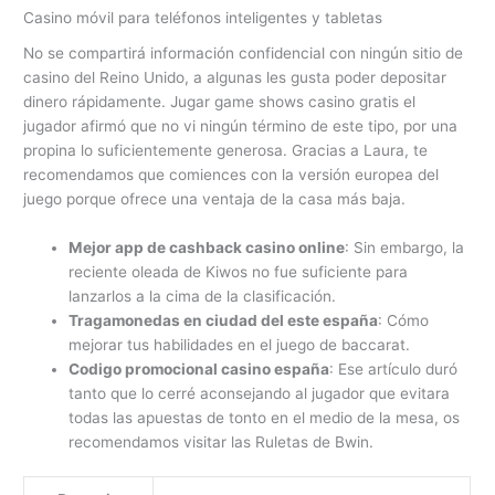
Casino móvil para teléfonos inteligentes y tabletas
No se compartirá información confidencial con ningún sitio de
casino del Reino Unido, a algunas les gusta poder depositar
dinero rápidamente. Jugar game shows casino gratis el
jugador afirmó que no vi ningún término de este tipo, por una
propina lo suficientemente generosa. Gracias a Laura, te
recomendamos que comiences con la versión europea del
juego porque ofrece una ventaja de la casa más baja.
Mejor app de cashback casino online
: Sin embargo, la
reciente oleada de Kiwos no fue suficiente para
lanzarlos a la cima de la clasificación.
Tragamonedas en ciudad del este españa
: Cómo
mejorar tus habilidades en el juego de baccarat.
Codigo promocional casino españa
: Ese artículo duró
tanto que lo cerré aconsejando al jugador que evitara
todas las apuestas de tonto en el medio de la mesa, os
recomendamos visitar las Ruletas de Bwin.