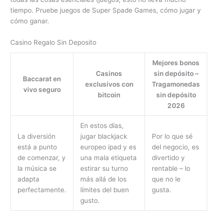
tiempo. Pruebe juegos de Super Spade Games, cómo jugar y
cómo ganar.
Casino Regalo Sin Deposito
Mejores bonos
Casinos
sin depósito –
Baccarat en
exclusivos con
Tragamonedas
vivo seguro
bitcoin
sin depósito
2026
En estos días,
La diversión
jugar blackjack
Por lo que sé
está a punto
europeo ipad y es
del negocio, es
de comenzar, y
una mala etiqueta
divertido y
la música se
estirar su turno
rentable – lo
adapta
más allá de los
que no le
perfectamente.
límites del buen
gusta.
gusto.