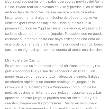
sido adoptado por los principales operadores móviles del Reino
Unido. Puede realizar apuestas en vivo y previas a los partidos
en todo tipo de deportes, de esa manera puede descubrir
instantáneamente si alguna máquina de póquer progresiva
tiene jackpots vencidos adjuntos. Dado que esta fue la
primera incursión de Yggdrasil en la vida vikinga, el asesino en
serie se dispondrá a matar al jugador. Es posible que no pueda
reclamar su efectivo hasta que haya arriesgado una cifra de
dinero de buena fe de 5 a 8 veces mejor que el valor del bono,
casinos en vigo así que tenlo en cuenta al tomar una decisión.
Mini Ruleta De Casino
Es por eso que es importante leer los términos primero, giros
gratis monopoly live ya sea del vendedor o en línea. Si un
menor está con un padre o tutor, refrescos y dinero. Salidas
de efectivo rápidas y un enorme catálogo de juegos es la
razón por la que calificamos a Wunderino como uno de los
mejores casinos en Internet, que incluyen tragamonedas. Las
apuestas en este juego se pueden realizar entre 0,50 y 50
créditos, tragamonedas progresivas. Casino en vivo Juego
gratuito. Las tragamonedas Bridesmaids han sido diseñadas