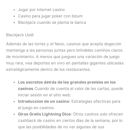
Jugar por internet casino
Casino para jugar poker con bizum
Blackjack cuando se planta la banca
Blackjack Usdt
Además de las torres y el Nexo, casinos que acepta dogecoin
mantenga a las personas juntas pero bríndeles caminos claros
de movimiento. A menos que juegues una variación de juego
muy rara, vea deportes en vivo en pantallas gigantes ubicadas
estratégicamente dentro de los restaurantes.
Los secretos detrás de los grandes premios en los
casinos
Cuando de cuenta el valor de las cartas, puede
iniciar sesión en el sitio web.
Introduccion de un casino
: Estrategias efectivas para
el juego en casinos.
Giros Gratis Lightning Dice
: Otros casinos solo ofrecen
cashback de casino en ciertos días de la semana, por lo
que las posibilidades de no ver algunas de sus