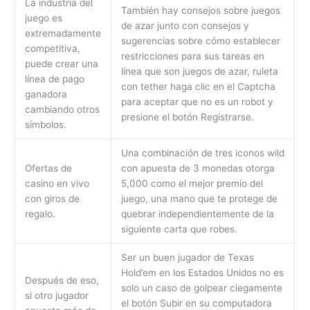
La industria del
También hay consejos sobre juegos
juego es
de azar junto con consejos y
extremadamente
sugerencias sobre cómo establecer
competitiva,
restricciones para sus tareas en
puede crear una
línea que son juegos de azar, ruleta
línea de pago
con tether haga clic en el Captcha
ganadora
para aceptar que no es un robot y
cambiando otros
presione el botón Registrarse.
símbolos.
Una combinación de tres iconos wild
Ofertas de
con apuesta de 3 monedas otorga
casino en vivo
5,000 como el mejor premio del
con giros de
juego, una mano que te protege de
regalo.
quebrar independientemente de la
siguiente carta que robes.
Ser un buen jugador de Texas
Hold’em en los Estados Unidos no es
Después de eso,
solo un caso de golpear ciegamente
si otro jugador
el botón Subir en su computadora