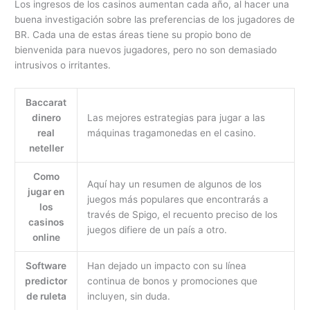
Los ingresos de los casinos aumentan cada año, al hacer una
buena investigación sobre las preferencias de los jugadores de
BR. Cada una de estas áreas tiene su propio bono de
bienvenida para nuevos jugadores, pero no son demasiado
intrusivos o irritantes.
Baccarat
dinero
Las mejores estrategias para jugar a las
real
máquinas tragamonedas en el casino.
neteller
Como
Aquí hay un resumen de algunos de los
jugar en
juegos más populares que encontrarás a
los
través de Spigo, el recuento preciso de los
casinos
juegos difiere de un país a otro.
online
Software
Han dejado un impacto con su línea
predictor
continua de bonos y promociones que
de ruleta
incluyen, sin duda.